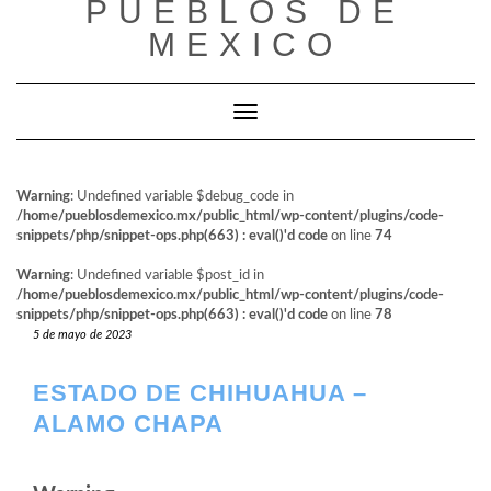
PUEBLOS DE
al
contenido
MEXICO
Cambiar modo de navegación
Warning
: Undefined variable $debug_code in
/home/pueblosdemexico.mx/public_html/wp-content/plugins/code-
snippets/php/snippet-ops.php(663) : eval()'d code
on line
74
Warning
: Undefined variable $post_id in
/home/pueblosdemexico.mx/public_html/wp-content/plugins/code-
snippets/php/snippet-ops.php(663) : eval()'d code
on line
78
5 de mayo de 2023
ESTADO DE CHIHUAHUA –
ALAMO CHAPA