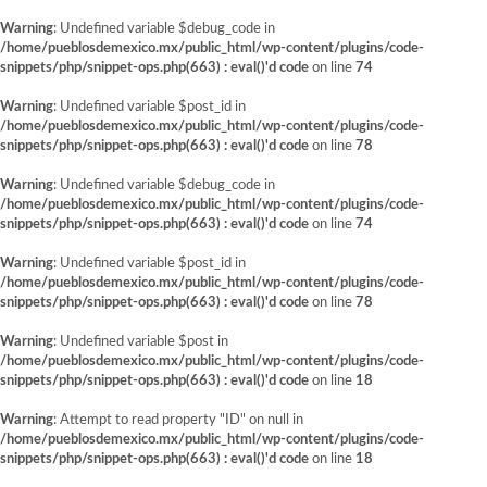
Warning
: Undefined variable $debug_code in
/home/pueblosdemexico.mx/public_html/wp-content/plugins/code-
snippets/php/snippet-ops.php(663) : eval()'d code
on line
74
Warning
: Undefined variable $post_id in
/home/pueblosdemexico.mx/public_html/wp-content/plugins/code-
snippets/php/snippet-ops.php(663) : eval()'d code
on line
78
Warning
: Undefined variable $debug_code in
/home/pueblosdemexico.mx/public_html/wp-content/plugins/code-
snippets/php/snippet-ops.php(663) : eval()'d code
on line
74
Warning
: Undefined variable $post_id in
/home/pueblosdemexico.mx/public_html/wp-content/plugins/code-
snippets/php/snippet-ops.php(663) : eval()'d code
on line
78
Warning
: Undefined variable $post in
/home/pueblosdemexico.mx/public_html/wp-content/plugins/code-
snippets/php/snippet-ops.php(663) : eval()'d code
on line
18
Warning
: Attempt to read property "ID" on null in
/home/pueblosdemexico.mx/public_html/wp-content/plugins/code-
snippets/php/snippet-ops.php(663) : eval()'d code
on line
18
Saltar