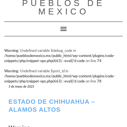
PUEBLOS DE
al
contenido
MEXICO
Cambiar modo de navegación
Warning
: Undefined variable $debug_code in
/home/pueblosdemexico.mx/public_html/wp-content/plugins/code-
snippets/php/snippet-ops.php(663) : eval()'d code
on line
74
Warning
: Undefined variable $post_id in
/home/pueblosdemexico.mx/public_html/wp-content/plugins/code-
snippets/php/snippet-ops.php(663) : eval()'d code
on line
78
5 de mayo de 2023
ESTADO DE CHIHUAHUA –
ALAMOS ALTOS