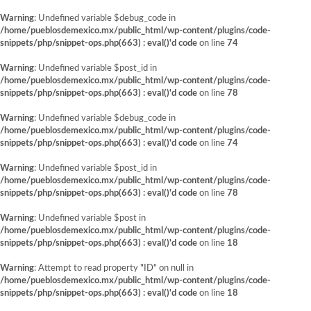
Warning
: Undefined variable $debug_code in
/home/pueblosdemexico.mx/public_html/wp-content/plugins/code-
snippets/php/snippet-ops.php(663) : eval()'d code
on line
74
Warning
: Undefined variable $post_id in
/home/pueblosdemexico.mx/public_html/wp-content/plugins/code-
snippets/php/snippet-ops.php(663) : eval()'d code
on line
78
Warning
: Undefined variable $debug_code in
/home/pueblosdemexico.mx/public_html/wp-content/plugins/code-
snippets/php/snippet-ops.php(663) : eval()'d code
on line
74
Warning
: Undefined variable $post_id in
/home/pueblosdemexico.mx/public_html/wp-content/plugins/code-
snippets/php/snippet-ops.php(663) : eval()'d code
on line
78
Warning
: Undefined variable $post in
/home/pueblosdemexico.mx/public_html/wp-content/plugins/code-
snippets/php/snippet-ops.php(663) : eval()'d code
on line
18
Warning
: Attempt to read property "ID" on null in
/home/pueblosdemexico.mx/public_html/wp-content/plugins/code-
snippets/php/snippet-ops.php(663) : eval()'d code
on line
18
Saltar