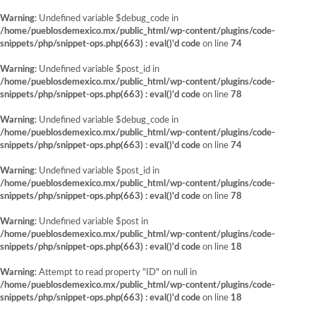
Warning
: Undefined variable $debug_code in
/home/pueblosdemexico.mx/public_html/wp-content/plugins/code-
snippets/php/snippet-ops.php(663) : eval()'d code
on line
74
Warning
: Undefined variable $post_id in
/home/pueblosdemexico.mx/public_html/wp-content/plugins/code-
snippets/php/snippet-ops.php(663) : eval()'d code
on line
78
Warning
: Undefined variable $debug_code in
/home/pueblosdemexico.mx/public_html/wp-content/plugins/code-
snippets/php/snippet-ops.php(663) : eval()'d code
on line
74
Warning
: Undefined variable $post_id in
/home/pueblosdemexico.mx/public_html/wp-content/plugins/code-
snippets/php/snippet-ops.php(663) : eval()'d code
on line
78
Warning
: Undefined variable $post in
/home/pueblosdemexico.mx/public_html/wp-content/plugins/code-
snippets/php/snippet-ops.php(663) : eval()'d code
on line
18
Warning
: Attempt to read property "ID" on null in
/home/pueblosdemexico.mx/public_html/wp-content/plugins/code-
snippets/php/snippet-ops.php(663) : eval()'d code
on line
18
Saltar