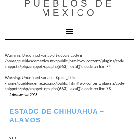
PUEBLOS DE
al
contenido
MEXICO
Cambiar modo de navegación
Warning
: Undefined variable $debug_code in
/home/pueblosdemexico.mx/public_html/wp-content/plugins/code-
snippets/php/snippet-ops.php(663) : eval()'d code
on line
74
Warning
: Undefined variable $post_id in
/home/pueblosdemexico.mx/public_html/wp-content/plugins/code-
snippets/php/snippet-ops.php(663) : eval()'d code
on line
78
5 de mayo de 2023
ESTADO DE CHIHUAHUA –
ALAMOS