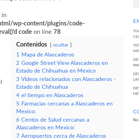
 in
E
tml/wp-content/plugins/code-
val()'d code
on line
78
TI
CI
Contenidos
ocultar
TE
MI
1
Mapa de Alascaderos
DE
2
Google Street View Alascaderos en
PA
Estado de Chihuahua en Mexico
DE
3
Vídeos relacionados con Alascaderos -
LA
l
Estado de Chihuahua
DE
MÉ
4
el tiempo en Alascaderos
5
Farmacias cercanas a Alascaderos en
Mexico:
C
6
Centos de Salud cercanas a
No 
Alascaderos en Mexico:
7
Aeropuertos cerca de Alascaderos