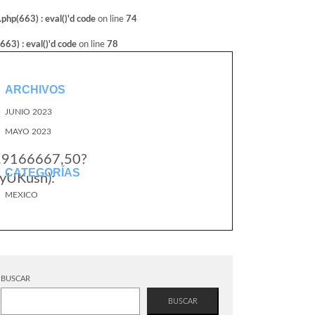
hp(663) : eval()'d code
on line
74
3) : eval()'d code
on line
78
ARCHIVOS
JUNIO 2023
MAYO 2023
6.9166667,50?
CATEGORÍAS
yUKusn):
MEXICO
BUSCAR
BUSCAR