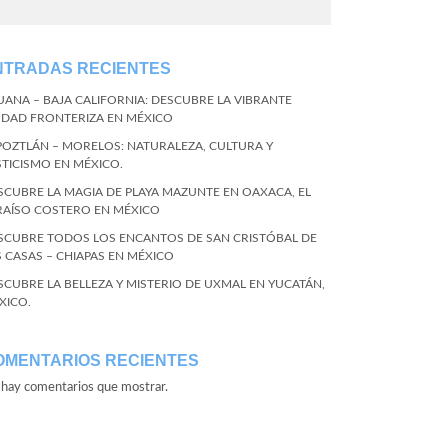
NTRADAS RECIENTES
JUANA – BAJA CALIFORNIA: DESCUBRE LA VIBRANTE
UDAD FRONTERIZA EN MÉXICO
POZTLÁN – MORELOS: NATURALEZA, CULTURA Y
STICISMO EN MÉXICO.
SCUBRE LA MAGIA DE PLAYA MAZUNTE EN OAXACA, EL
RAÍSO COSTERO EN MÉXICO
SCUBRE TODOS LOS ENCANTOS DE SAN CRISTÓBAL DE
S CASAS – CHIAPAS EN MÉXICO
SCUBRE LA BELLEZA Y MISTERIO DE UXMAL EN YUCATÁN,
XICO.
OMENTARIOS RECIENTES
hay comentarios que mostrar.