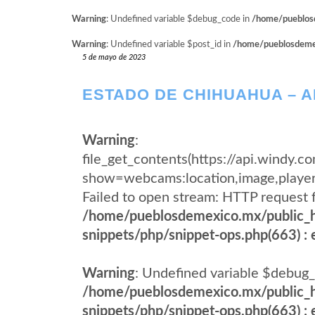
Warning
: Undefined variable $debug_code in
/home/pueblosd
Warning
: Undefined variable $post_id in
/home/pueblosdemexi
5 de mayo de 2023
ESTADO DE CHIHUAHUA – 
Warning
:
file_get_contents(https://api.wind
show=webcams:location,image,pla
Failed to open stream: HTTP request 
/home/pueblosdemexico.mx/public_h
snippets/php/snippet-ops.php(663) : e
Warning
: Undefined variable $debug_
/home/pueblosdemexico.mx/public_h
snippets/php/snippet-ops.php(663) : e