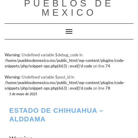
PUEBLOS DE
al
contenido
MEXICO
Cambiar modo de navegación
Warning
: Undefined variable $debug_code in
/home/pueblosdemexico.mx/public_html/wp-content/plugins/code-
snippets/php/snippet-ops.php(663) : eval()'d code
on line
74
Warning
: Undefined variable $post_id in
/home/pueblosdemexico.mx/public_html/wp-content/plugins/code-
snippets/php/snippet-ops.php(663) : eval()'d code
on line
78
5 de mayo de 2023
ESTADO DE CHIHUAHUA –
ALDDAMA