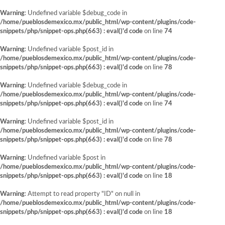
Warning
: Undefined variable $debug_code in
/home/pueblosdemexico.mx/public_html/wp-content/plugins/code-
snippets/php/snippet-ops.php(663) : eval()'d code
on line
74
Warning
: Undefined variable $post_id in
/home/pueblosdemexico.mx/public_html/wp-content/plugins/code-
snippets/php/snippet-ops.php(663) : eval()'d code
on line
78
Warning
: Undefined variable $debug_code in
/home/pueblosdemexico.mx/public_html/wp-content/plugins/code-
snippets/php/snippet-ops.php(663) : eval()'d code
on line
74
Warning
: Undefined variable $post_id in
/home/pueblosdemexico.mx/public_html/wp-content/plugins/code-
snippets/php/snippet-ops.php(663) : eval()'d code
on line
78
Warning
: Undefined variable $post in
/home/pueblosdemexico.mx/public_html/wp-content/plugins/code-
snippets/php/snippet-ops.php(663) : eval()'d code
on line
18
Warning
: Attempt to read property "ID" on null in
/home/pueblosdemexico.mx/public_html/wp-content/plugins/code-
snippets/php/snippet-ops.php(663) : eval()'d code
on line
18
Saltar