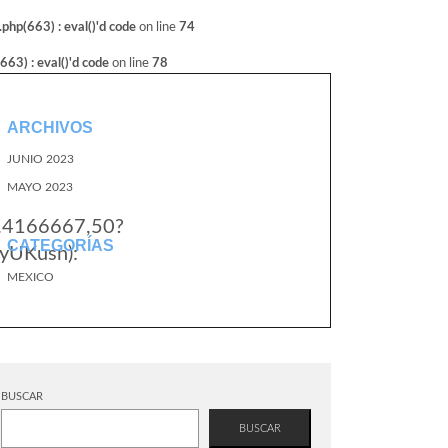
hp(663) : eval()'d code
on line
74
3) : eval()'d code
on line
78
ARCHIVOS
JUNIO 2023
MAYO 2023
8.4166667,50?
CATEGORÍAS
yUKusn):
MEXICO
BUSCAR
BUSCAR