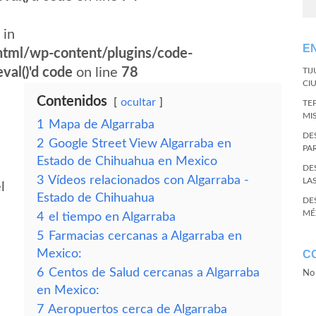
 in
E
tml/wp-content/plugins/code-
val()'d code
on line
78
TI
CI
Contenidos
ocultar
TE
MI
1
Mapa de Algarraba
DE
2
Google Street View Algarraba en
PA
Estado de Chihuahua en Mexico
DE
3
Vídeos relacionados con Algarraba -
LA
l
Estado de Chihuahua
DE
MÉ
4
el tiempo en Algarraba
5
Farmacias cercanas a Algarraba en
Mexico:
C
6
Centos de Salud cercanas a Algarraba
No 
en Mexico:
7
Aeropuertos cerca de Algarraba