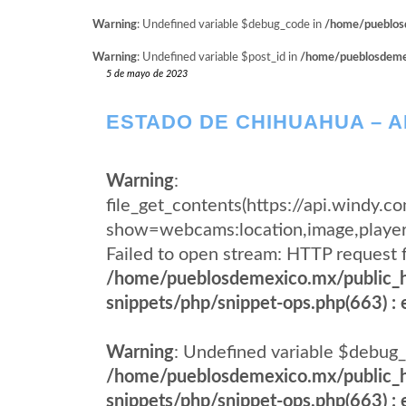
Warning
: Undefined variable $debug_code in
/home/pueblosd
Warning
: Undefined variable $post_id in
/home/pueblosdemexi
5 de mayo de 2023
ESTADO DE CHIHUAHUA – 
Warning
:
file_get_contents(https://api.wind
show=webcams:location,image,pla
Failed to open stream: HTTP request 
/home/pueblosdemexico.mx/public_h
snippets/php/snippet-ops.php(663) : e
Warning
: Undefined variable $debug_
/home/pueblosdemexico.mx/public_h
snippets/php/snippet-ops.php(663) : e