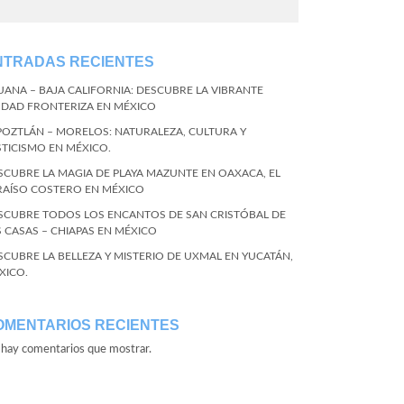
NTRADAS RECIENTES
JUANA – BAJA CALIFORNIA: DESCUBRE LA VIBRANTE
UDAD FRONTERIZA EN MÉXICO
POZTLÁN – MORELOS: NATURALEZA, CULTURA Y
STICISMO EN MÉXICO.
SCUBRE LA MAGIA DE PLAYA MAZUNTE EN OAXACA, EL
RAÍSO COSTERO EN MÉXICO
SCUBRE TODOS LOS ENCANTOS DE SAN CRISTÓBAL DE
S CASAS – CHIAPAS EN MÉXICO
SCUBRE LA BELLEZA Y MISTERIO DE UXMAL EN YUCATÁN,
XICO.
OMENTARIOS RECIENTES
hay comentarios que mostrar.