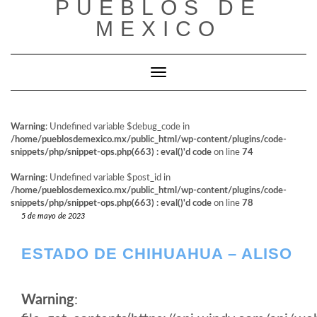
PUEBLOS DE
al
contenido
MEXICO
Cambiar modo de navegación
Warning
: Undefined variable $debug_code in
/home/pueblosdemexico.mx/public_html/wp-content/plugins/code-
snippets/php/snippet-ops.php(663) : eval()'d code
on line
74
Warning
: Undefined variable $post_id in
/home/pueblosdemexico.mx/public_html/wp-content/plugins/code-
snippets/php/snippet-ops.php(663) : eval()'d code
on line
78
5 de mayo de 2023
ESTADO DE CHIHUAHUA – ALISO
Warning
: