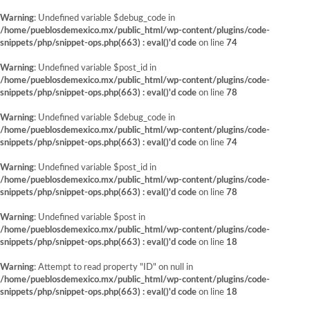
Warning
: Undefined variable $debug_code in
/home/pueblosdemexico.mx/public_html/wp-content/plugins/code-
snippets/php/snippet-ops.php(663) : eval()'d code
on line
74
Warning
: Undefined variable $post_id in
/home/pueblosdemexico.mx/public_html/wp-content/plugins/code-
snippets/php/snippet-ops.php(663) : eval()'d code
on line
78
Warning
: Undefined variable $debug_code in
/home/pueblosdemexico.mx/public_html/wp-content/plugins/code-
snippets/php/snippet-ops.php(663) : eval()'d code
on line
74
Warning
: Undefined variable $post_id in
/home/pueblosdemexico.mx/public_html/wp-content/plugins/code-
snippets/php/snippet-ops.php(663) : eval()'d code
on line
78
Warning
: Undefined variable $post in
/home/pueblosdemexico.mx/public_html/wp-content/plugins/code-
snippets/php/snippet-ops.php(663) : eval()'d code
on line
18
Warning
: Attempt to read property "ID" on null in
/home/pueblosdemexico.mx/public_html/wp-content/plugins/code-
snippets/php/snippet-ops.php(663) : eval()'d code
on line
18
Saltar