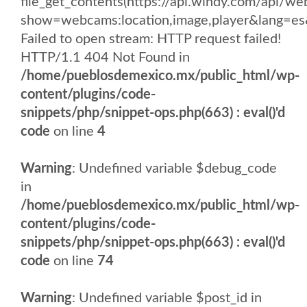
file_get_contents(https://api.windy.com/api
show=webcams:location,image,player&lang
Failed to open stream: HTTP request failed!
HTTP/1.1 404 Not Found in
/home/pueblosdemexico.mx/public_html/wp-
content/plugins/code-
snippets/php/snippet-ops.php(663) : eval()'d
code
on line
4
Warning
: Undefined variable $debug_code
in
/home/pueblosdemexico.mx/public_html/wp-
content/plugins/code-
snippets/php/snippet-ops.php(663) : eval()'d
code
on line
74
Warning
: Undefined variable $post_id in