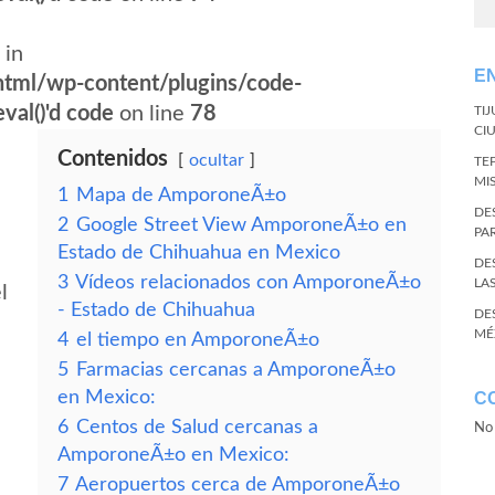
 in
E
tml/wp-content/plugins/code-
val()'d code
on line
78
TI
CI
Contenidos
ocultar
TE
MI
1
Mapa de AmporoneÃ±o
DE
2
Google Street View AmporoneÃ±o en
PA
Estado de Chihuahua en Mexico
DE
3
Vídeos relacionados con AmporoneÃ±o
LA
l
- Estado de Chihuahua
DE
MÉ
4
el tiempo en AmporoneÃ±o
5
Farmacias cercanas a AmporoneÃ±o
en Mexico:
C
6
Centos de Salud cercanas a
No 
AmporoneÃ±o en Mexico:
7
Aeropuertos cerca de AmporoneÃ±o