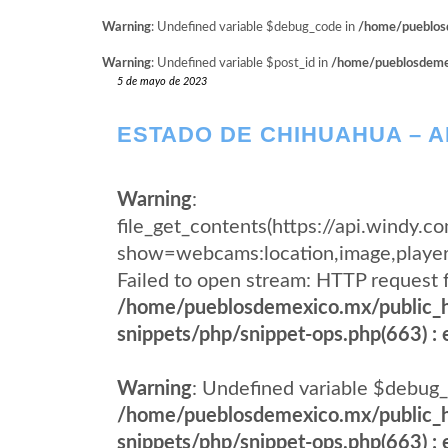
Warning
: Undefined variable $debug_code in
/home/pueblosd
Warning
: Undefined variable $post_id in
/home/pueblosdemexi
5 de mayo de 2023
ESTADO DE CHIHUAHUA –
Warning
:
file_get_contents(https://api.wind
show=webcams:location,image,pla
Failed to open stream: HTTP request 
/home/pueblosdemexico.mx/public_h
snippets/php/snippet-ops.php(663) : e
Warning
: Undefined variable $debug_
/home/pueblosdemexico.mx/public_h
snippets/php/snippet-ops.php(663) : e