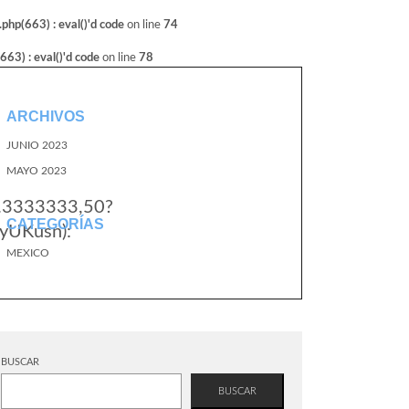
hp(663) : eval()'d code
on line
74
3) : eval()'d code
on line
78
ARCHIVOS
JUNIO 2023
MAYO 2023
5.3333333,50?
CATEGORÍAS
yUKusn):
MEXICO
BUSCAR
BUSCAR