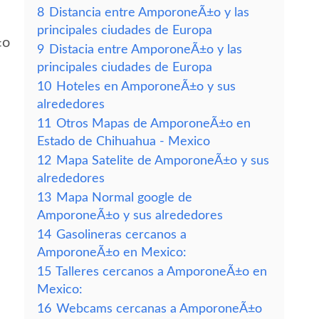
8
Distancia entre AmporoneÃ±o y las
principales ciudades de Europa
±o
9
Distacia entre AmporoneÃ±o y las
principales ciudades de Europa
10
Hoteles en AmporoneÃ±o y sus
alrededores
11
Otros Mapas de AmporoneÃ±o en
Estado de Chihuahua - Mexico
12
Mapa Satelite de AmporoneÃ±o y sus
alrededores
13
Mapa Normal google de
AmporoneÃ±o y sus alrededores
14
Gasolineras cercanos a
AmporoneÃ±o en Mexico:
15
Talleres cercanos a AmporoneÃ±o en
Mexico:
16
Webcams cercanas a AmporoneÃ±o