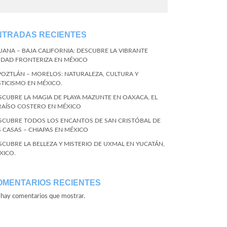
NTRADAS RECIENTES
JUANA – BAJA CALIFORNIA: DESCUBRE LA VIBRANTE
UDAD FRONTERIZA EN MÉXICO
POZTLÁN – MORELOS: NATURALEZA, CULTURA Y
STICISMO EN MÉXICO.
SCUBRE LA MAGIA DE PLAYA MAZUNTE EN OAXACA, EL
RAÍSO COSTERO EN MÉXICO
SCUBRE TODOS LOS ENCANTOS DE SAN CRISTÓBAL DE
S CASAS – CHIAPAS EN MÉXICO
SCUBRE LA BELLEZA Y MISTERIO DE UXMAL EN YUCATÁN,
XICO.
OMENTARIOS RECIENTES
hay comentarios que mostrar.