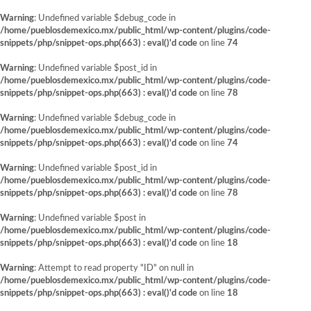
Warning
: Undefined variable $debug_code in
/home/pueblosdemexico.mx/public_html/wp-content/plugins/code-
snippets/php/snippet-ops.php(663) : eval()'d code
on line
74
Warning
: Undefined variable $post_id in
/home/pueblosdemexico.mx/public_html/wp-content/plugins/code-
snippets/php/snippet-ops.php(663) : eval()'d code
on line
78
Warning
: Undefined variable $debug_code in
/home/pueblosdemexico.mx/public_html/wp-content/plugins/code-
snippets/php/snippet-ops.php(663) : eval()'d code
on line
74
Warning
: Undefined variable $post_id in
/home/pueblosdemexico.mx/public_html/wp-content/plugins/code-
snippets/php/snippet-ops.php(663) : eval()'d code
on line
78
Warning
: Undefined variable $post in
/home/pueblosdemexico.mx/public_html/wp-content/plugins/code-
snippets/php/snippet-ops.php(663) : eval()'d code
on line
18
Warning
: Attempt to read property "ID" on null in
/home/pueblosdemexico.mx/public_html/wp-content/plugins/code-
snippets/php/snippet-ops.php(663) : eval()'d code
on line
18
Saltar