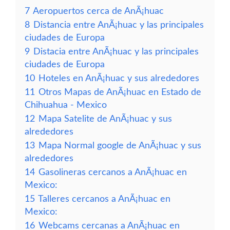
7
Aeropuertos cerca de AnÃ¡huac
8
Distancia entre AnÃ¡huac y las principales
ciudades de Europa
9
Distacia entre AnÃ¡huac y las principales
ciudades de Europa
10
Hoteles en AnÃ¡huac y sus alrededores
11
Otros Mapas de AnÃ¡huac en Estado de
Chihuahua - Mexico
12
Mapa Satelite de AnÃ¡huac y sus
alrededores
13
Mapa Normal google de AnÃ¡huac y sus
alrededores
14
Gasolineras cercanos a AnÃ¡huac en
Mexico:
15
Talleres cercanos a AnÃ¡huac en
Mexico:
16
Webcams cercanas a AnÃ¡huac en