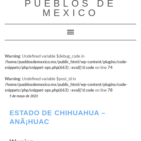
PUEBLOS DE
al
contenido
MEXICO
Cambiar modo de navegación
Warning
: Undefined variable $debug_code in
/home/pueblosdemexico.mx/public_html/wp-content/plugins/code-
snippets/php/snippet-ops.php(663) : eval()'d code
on line
74
Warning
: Undefined variable $post_id in
/home/pueblosdemexico.mx/public_html/wp-content/plugins/code-
snippets/php/snippet-ops.php(663) : eval()'d code
on line
78
5 de mayo de 2023
ESTADO DE CHIHUAHUA –
ANÃ¡HUAC