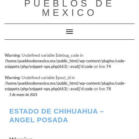
PUEBLOS DE
al
contenido
MEXICO
Cambiar modo de navegación
Warning
: Undefined variable $debug_code in
/home/pueblosdemexico.mx/public_html/wp-content/plugins/code-
snippets/php/snippet-ops.php(663) : eval()'d code
on line
74
Warning
: Undefined variable $post_id in
/home/pueblosdemexico.mx/public_html/wp-content/plugins/code-
snippets/php/snippet-ops.php(663) : eval()'d code
on line
78
5 de mayo de 2023
ESTADO DE CHIHUAHUA –
ANGEL POSADA