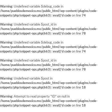
Warning
: Undefined variable $debug_code in
/home/pueblosdemexico.mx/public_html/wp-content/plugins/code-
snippets/php/snippet-ops.php(663) : eval()'d code
on line
74
Warning
: Undefined variable $post_id in
/home/pueblosdemexico.mx/public_html/wp-content/plugins/code-
snippets/php/snippet-ops.php(663) : eval()'d code
on line
78
Warning
: Undefined variable $debug_code in
/home/pueblosdemexico.mx/public_html/wp-content/plugins/code-
snippets/php/snippet-ops.php(663) : eval()'d code
on line
74
Warning
: Undefined variable $post_id in
/home/pueblosdemexico.mx/public_html/wp-content/plugins/code-
snippets/php/snippet-ops.php(663) : eval()'d code
on line
78
Warning
: Undefined variable $post in
/home/pueblosdemexico.mx/public_html/wp-content/plugins/code-
snippets/php/snippet-ops.php(663) : eval()'d code
on line
18
Warning
: Attempt to read property "ID" on null in
/home/pueblosdemexico.mx/public_html/wp-content/plugins/code-
snippets/php/snippet-ops.php(663) : eval()'d code
on line
18
Saltar