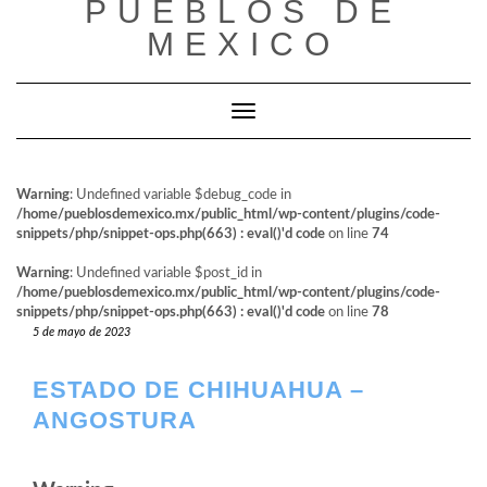
PUEBLOS DE
al
contenido
MEXICO
Cambiar modo de navegación
Warning
: Undefined variable $debug_code in
/home/pueblosdemexico.mx/public_html/wp-content/plugins/code-
snippets/php/snippet-ops.php(663) : eval()'d code
on line
74
Warning
: Undefined variable $post_id in
/home/pueblosdemexico.mx/public_html/wp-content/plugins/code-
snippets/php/snippet-ops.php(663) : eval()'d code
on line
78
5 de mayo de 2023
ESTADO DE CHIHUAHUA –
ANGOSTURA