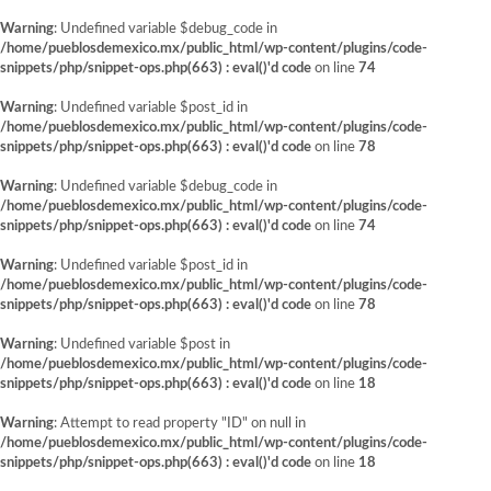
Warning
: Undefined variable $debug_code in
/home/pueblosdemexico.mx/public_html/wp-content/plugins/code-
snippets/php/snippet-ops.php(663) : eval()'d code
on line
74
Warning
: Undefined variable $post_id in
/home/pueblosdemexico.mx/public_html/wp-content/plugins/code-
snippets/php/snippet-ops.php(663) : eval()'d code
on line
78
Warning
: Undefined variable $debug_code in
/home/pueblosdemexico.mx/public_html/wp-content/plugins/code-
snippets/php/snippet-ops.php(663) : eval()'d code
on line
74
Warning
: Undefined variable $post_id in
/home/pueblosdemexico.mx/public_html/wp-content/plugins/code-
snippets/php/snippet-ops.php(663) : eval()'d code
on line
78
Warning
: Undefined variable $post in
/home/pueblosdemexico.mx/public_html/wp-content/plugins/code-
snippets/php/snippet-ops.php(663) : eval()'d code
on line
18
Warning
: Attempt to read property "ID" on null in
/home/pueblosdemexico.mx/public_html/wp-content/plugins/code-
snippets/php/snippet-ops.php(663) : eval()'d code
on line
18
Saltar