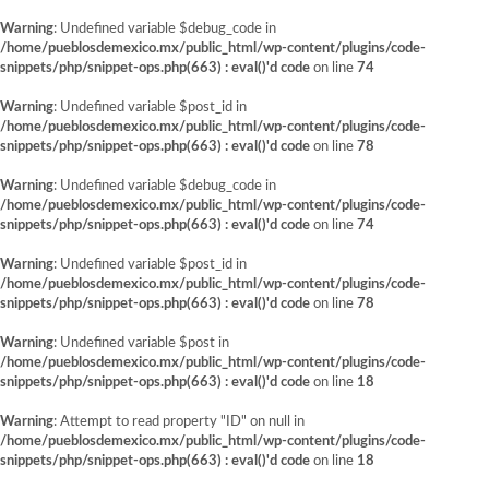
Warning
: Undefined variable $debug_code in
/home/pueblosdemexico.mx/public_html/wp-content/plugins/code-
snippets/php/snippet-ops.php(663) : eval()'d code
on line
74
Warning
: Undefined variable $post_id in
/home/pueblosdemexico.mx/public_html/wp-content/plugins/code-
snippets/php/snippet-ops.php(663) : eval()'d code
on line
78
Warning
: Undefined variable $debug_code in
/home/pueblosdemexico.mx/public_html/wp-content/plugins/code-
snippets/php/snippet-ops.php(663) : eval()'d code
on line
74
Warning
: Undefined variable $post_id in
/home/pueblosdemexico.mx/public_html/wp-content/plugins/code-
snippets/php/snippet-ops.php(663) : eval()'d code
on line
78
Warning
: Undefined variable $post in
/home/pueblosdemexico.mx/public_html/wp-content/plugins/code-
snippets/php/snippet-ops.php(663) : eval()'d code
on line
18
Warning
: Attempt to read property "ID" on null in
/home/pueblosdemexico.mx/public_html/wp-content/plugins/code-
snippets/php/snippet-ops.php(663) : eval()'d code
on line
18
Saltar