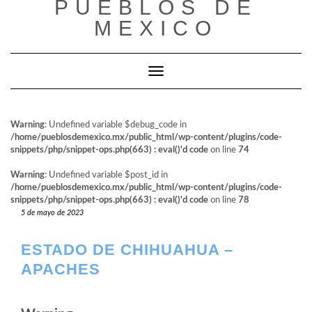
PUEBLOS DE
al
contenido
MEXICO
Cambiar modo de navegación
Warning
: Undefined variable $debug_code in
/home/pueblosdemexico.mx/public_html/wp-content/plugins/code-
snippets/php/snippet-ops.php(663) : eval()'d code
on line
74
Warning
: Undefined variable $post_id in
/home/pueblosdemexico.mx/public_html/wp-content/plugins/code-
snippets/php/snippet-ops.php(663) : eval()'d code
on line
78
5 de mayo de 2023
ESTADO DE CHIHUAHUA –
APACHES