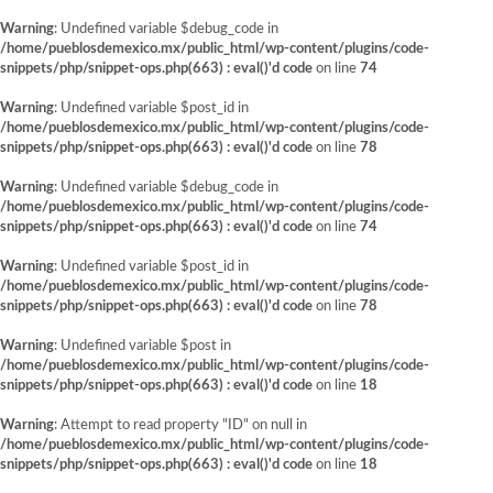
Warning
: Undefined variable $debug_code in
/home/pueblosdemexico.mx/public_html/wp-content/plugins/code-
snippets/php/snippet-ops.php(663) : eval()'d code
on line
74
Warning
: Undefined variable $post_id in
/home/pueblosdemexico.mx/public_html/wp-content/plugins/code-
snippets/php/snippet-ops.php(663) : eval()'d code
on line
78
Warning
: Undefined variable $debug_code in
/home/pueblosdemexico.mx/public_html/wp-content/plugins/code-
snippets/php/snippet-ops.php(663) : eval()'d code
on line
74
Warning
: Undefined variable $post_id in
/home/pueblosdemexico.mx/public_html/wp-content/plugins/code-
snippets/php/snippet-ops.php(663) : eval()'d code
on line
78
Warning
: Undefined variable $post in
/home/pueblosdemexico.mx/public_html/wp-content/plugins/code-
snippets/php/snippet-ops.php(663) : eval()'d code
on line
18
Warning
: Attempt to read property "ID" on null in
/home/pueblosdemexico.mx/public_html/wp-content/plugins/code-
snippets/php/snippet-ops.php(663) : eval()'d code
on line
18
Saltar