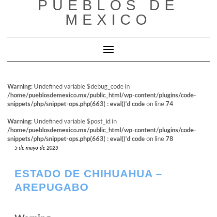
PUEBLOS DE
al
contenido
MEXICO
Cambiar modo de navegación
Warning
: Undefined variable $debug_code in
/home/pueblosdemexico.mx/public_html/wp-content/plugins/code-
snippets/php/snippet-ops.php(663) : eval()'d code
on line
74
Warning
: Undefined variable $post_id in
/home/pueblosdemexico.mx/public_html/wp-content/plugins/code-
snippets/php/snippet-ops.php(663) : eval()'d code
on line
78
5 de mayo de 2023
ESTADO DE CHIHUAHUA –
AREPUGABO