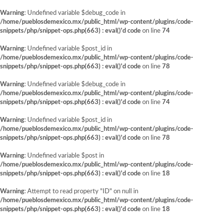
Warning
: Undefined variable $debug_code in
/home/pueblosdemexico.mx/public_html/wp-content/plugins/code-
snippets/php/snippet-ops.php(663) : eval()'d code
on line
74
Warning
: Undefined variable $post_id in
/home/pueblosdemexico.mx/public_html/wp-content/plugins/code-
snippets/php/snippet-ops.php(663) : eval()'d code
on line
78
Warning
: Undefined variable $debug_code in
/home/pueblosdemexico.mx/public_html/wp-content/plugins/code-
snippets/php/snippet-ops.php(663) : eval()'d code
on line
74
Warning
: Undefined variable $post_id in
/home/pueblosdemexico.mx/public_html/wp-content/plugins/code-
snippets/php/snippet-ops.php(663) : eval()'d code
on line
78
Warning
: Undefined variable $post in
/home/pueblosdemexico.mx/public_html/wp-content/plugins/code-
snippets/php/snippet-ops.php(663) : eval()'d code
on line
18
Warning
: Attempt to read property "ID" on null in
/home/pueblosdemexico.mx/public_html/wp-content/plugins/code-
snippets/php/snippet-ops.php(663) : eval()'d code
on line
18
Saltar