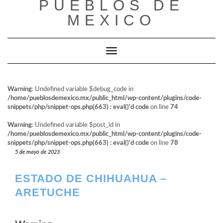
PUEBLOS DE
al
contenido
MEXICO
Cambiar modo de navegación
Warning
: Undefined variable $debug_code in
/home/pueblosdemexico.mx/public_html/wp-content/plugins/code-
snippets/php/snippet-ops.php(663) : eval()'d code
on line
74
Warning
: Undefined variable $post_id in
/home/pueblosdemexico.mx/public_html/wp-content/plugins/code-
snippets/php/snippet-ops.php(663) : eval()'d code
on line
78
5 de mayo de 2023
ESTADO DE CHIHUAHUA –
ARETUCHE