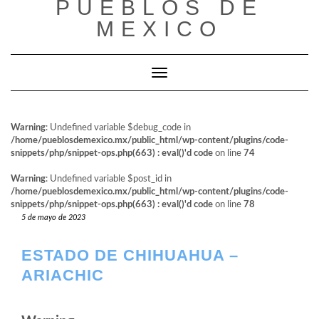
PUEBLOS DE
al
contenido
MEXICO
Cambiar modo de navegación
Warning
: Undefined variable $debug_code in
/home/pueblosdemexico.mx/public_html/wp-content/plugins/code-
snippets/php/snippet-ops.php(663) : eval()'d code
on line
74
Warning
: Undefined variable $post_id in
/home/pueblosdemexico.mx/public_html/wp-content/plugins/code-
snippets/php/snippet-ops.php(663) : eval()'d code
on line
78
5 de mayo de 2023
ESTADO DE CHIHUAHUA –
ARIACHIC