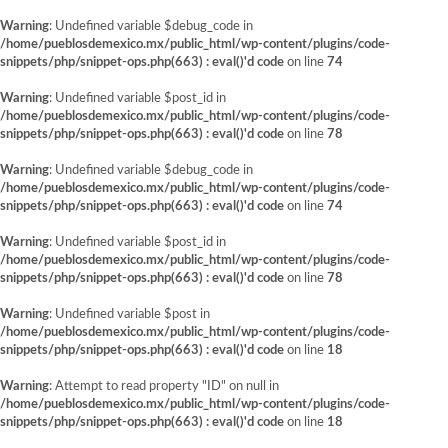
Warning
: Undefined variable $debug_code in
/home/pueblosdemexico.mx/public_html/wp-content/plugins/code-
snippets/php/snippet-ops.php(663) : eval()'d code
on line
74
Warning
: Undefined variable $post_id in
/home/pueblosdemexico.mx/public_html/wp-content/plugins/code-
snippets/php/snippet-ops.php(663) : eval()'d code
on line
78
Warning
: Undefined variable $debug_code in
/home/pueblosdemexico.mx/public_html/wp-content/plugins/code-
snippets/php/snippet-ops.php(663) : eval()'d code
on line
74
Warning
: Undefined variable $post_id in
/home/pueblosdemexico.mx/public_html/wp-content/plugins/code-
snippets/php/snippet-ops.php(663) : eval()'d code
on line
78
Warning
: Undefined variable $post in
/home/pueblosdemexico.mx/public_html/wp-content/plugins/code-
snippets/php/snippet-ops.php(663) : eval()'d code
on line
18
Warning
: Attempt to read property "ID" on null in
/home/pueblosdemexico.mx/public_html/wp-content/plugins/code-
snippets/php/snippet-ops.php(663) : eval()'d code
on line
18
Saltar