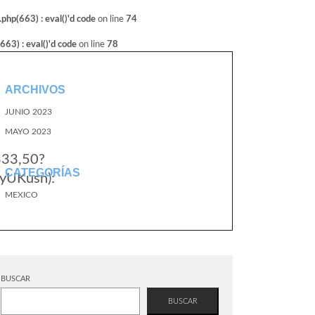
hp(663) : eval()'d code
on line
74
3) : eval()'d code
on line
78
ARCHIVOS
JUNIO 2023
MAYO 2023
333,50?
CATEGORÍAS
yUKusn):
MEXICO
BUSCAR
BUSCAR