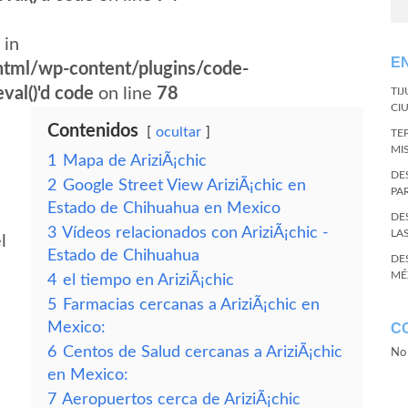
 in
E
tml/wp-content/plugins/code-
val()'d code
on line
78
TI
CI
Contenidos
ocultar
TE
MI
1
Mapa de AriziÃ¡chic
DE
2
Google Street View AriziÃ¡chic en
PA
Estado de Chihuahua en Mexico
DE
3
Vídeos relacionados con AriziÃ¡chic -
LA
l
Estado de Chihuahua
DE
MÉ
4
el tiempo en AriziÃ¡chic
5
Farmacias cercanas a AriziÃ¡chic en
Mexico:
C
6
Centos de Salud cercanas a AriziÃ¡chic
No 
en Mexico:
7
Aeropuertos cerca de AriziÃ¡chic