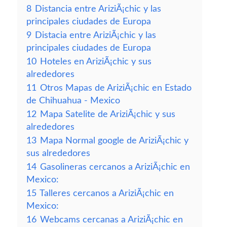
8
Distancia entre AriziÃ¡chic y las
principales ciudades de Europa
9
Distacia entre AriziÃ¡chic y las
principales ciudades de Europa
10
Hoteles en AriziÃ¡chic y sus
alrededores
11
Otros Mapas de AriziÃ¡chic en Estado
de Chihuahua - Mexico
12
Mapa Satelite de AriziÃ¡chic y sus
alrededores
13
Mapa Normal google de AriziÃ¡chic y
sus alrededores
14
Gasolineras cercanos a AriziÃ¡chic en
Mexico:
15
Talleres cercanos a AriziÃ¡chic en
Mexico:
16
Webcams cercanas a AriziÃ¡chic en