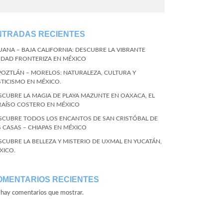
NTRADAS RECIENTES
JUANA – BAJA CALIFORNIA: DESCUBRE LA VIBRANTE
UDAD FRONTERIZA EN MÉXICO
POZTLÁN – MORELOS: NATURALEZA, CULTURA Y
STICISMO EN MÉXICO.
SCUBRE LA MAGIA DE PLAYA MAZUNTE EN OAXACA, EL
RAÍSO COSTERO EN MÉXICO
SCUBRE TODOS LOS ENCANTOS DE SAN CRISTÓBAL DE
S CASAS – CHIAPAS EN MÉXICO
SCUBRE LA BELLEZA Y MISTERIO DE UXMAL EN YUCATÁN,
XICO.
OMENTARIOS RECIENTES
hay comentarios que mostrar.