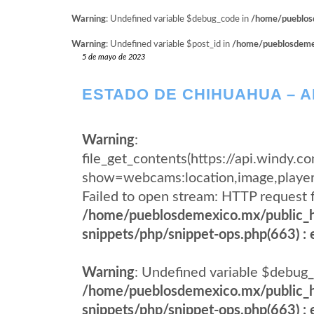
Warning
: Undefined variable $debug_code in
/home/pueblosd
Warning
: Undefined variable $post_id in
/home/pueblosdemexi
5 de mayo de 2023
ESTADO DE CHIHUAHUA – A
Warning
:
file_get_contents(https://api.wind
show=webcams:location,image,pla
Failed to open stream: HTTP request 
/home/pueblosdemexico.mx/public_h
snippets/php/snippet-ops.php(663) : e
Warning
: Undefined variable $debug_
/home/pueblosdemexico.mx/public_h
snippets/php/snippet-ops.php(663) : e