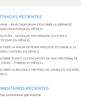
NTRADAS RECIENTES
JUANA – BAJA CALIFORNIA: DESCUBRE LA VIBRANTE
UDAD FRONTERIZA EN MÉXICO
POZTLÁN – MORELOS: NATURALEZA, CULTURA Y
STICISMO EN MÉXICO.
SCUBRE LA MAGIA DE PLAYA MAZUNTE EN OAXACA, EL
RAÍSO COSTERO EN MÉXICO
SCUBRE TODOS LOS ENCANTOS DE SAN CRISTÓBAL DE
S CASAS – CHIAPAS EN MÉXICO
SCUBRE LA BELLEZA Y MISTERIO DE UXMAL EN YUCATÁN,
XICO.
OMENTARIOS RECIENTES
hay comentarios que mostrar.