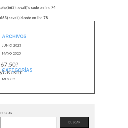
hp(663) : eval()'d code
on line
74
3) : eval()'d code
on line
78
ARCHIVOS
JUNIO 2023
MAYO 2023
667,50?
CATEGORÍAS
yUKusn):
MEXICO
BUSCAR
BUSCAR