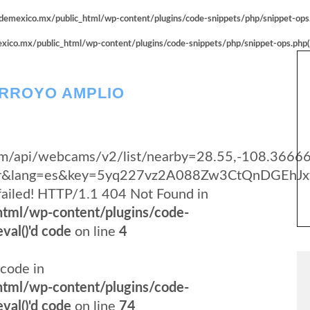
emexico.mx/public_html/wp-content/plugins/code-snippets/php/snippet-ops.p
co.mx/public_html/wp-content/plugins/code-snippets/php/snippet-ops.php(66
ARROYO AMPLIO
y.com/api/webcams/v2/list/nearby=28.55,-108.3666
yer&lang=es&key=5yq227vz2A088Zw3CtQnDGEhJx
failed! HTTP/1.1 404 Not Found in
tml/wp-content/plugins/code-
val()'d code
on line
4
code in
tml/wp-content/plugins/code-
val()'d code
on line
74