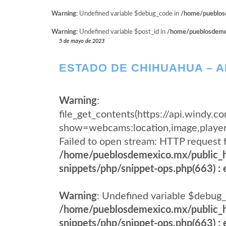
Warning
: Undefined variable $debug_code in
/home/pueblosd
Warning
: Undefined variable $post_id in
/home/pueblosdemexi
5 de mayo de 2023
ESTADO DE CHIHUAHUA – 
Warning
:
file_get_contents(https://api.wind
show=webcams:location,image,pla
Failed to open stream: HTTP request 
/home/pueblosdemexico.mx/public_h
snippets/php/snippet-ops.php(663) : e
Warning
: Undefined variable $debug_
/home/pueblosdemexico.mx/public_h
snippets/php/snippet-ops.php(663) : e