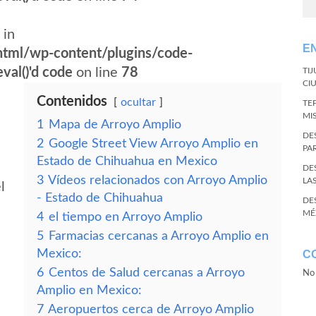
 in
E
tml/wp-content/plugins/code-
val()'d code
on line
78
TI
CI
Contenidos
ocultar
TE
MI
1
Mapa de Arroyo Amplio
DE
2
Google Street View Arroyo Amplio en
PA
Estado de Chihuahua en Mexico
DE
3
Vídeos relacionados con Arroyo Amplio
LA
l
- Estado de Chihuahua
DE
MÉ
4
el tiempo en Arroyo Amplio
5
Farmacias cercanas a Arroyo Amplio en
Mexico:
C
6
Centos de Salud cercanas a Arroyo
No 
Amplio en Mexico:
7
Aeropuertos cerca de Arroyo Amplio