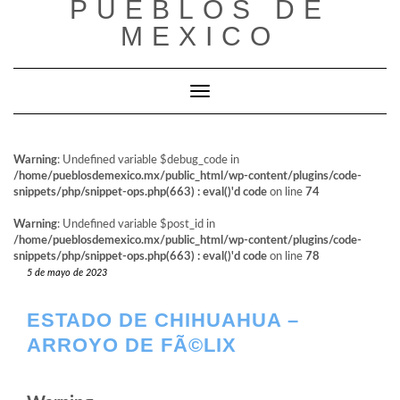
PUEBLOS DE
al
contenido
MEXICO
Cambiar modo de navegación
Warning
: Undefined variable $debug_code in
/home/pueblosdemexico.mx/public_html/wp-content/plugins/code-
snippets/php/snippet-ops.php(663) : eval()'d code
on line
74
Warning
: Undefined variable $post_id in
/home/pueblosdemexico.mx/public_html/wp-content/plugins/code-
snippets/php/snippet-ops.php(663) : eval()'d code
on line
78
5 de mayo de 2023
ESTADO DE CHIHUAHUA –
ARROYO DE FÃ©LIX