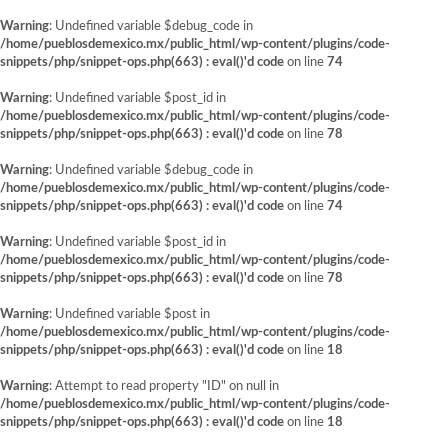
Warning
: Undefined variable $debug_code in
/home/pueblosdemexico.mx/public_html/wp-content/plugins/code-
snippets/php/snippet-ops.php(663) : eval()'d code
on line
74
Warning
: Undefined variable $post_id in
/home/pueblosdemexico.mx/public_html/wp-content/plugins/code-
snippets/php/snippet-ops.php(663) : eval()'d code
on line
78
Warning
: Undefined variable $debug_code in
/home/pueblosdemexico.mx/public_html/wp-content/plugins/code-
snippets/php/snippet-ops.php(663) : eval()'d code
on line
74
Warning
: Undefined variable $post_id in
/home/pueblosdemexico.mx/public_html/wp-content/plugins/code-
snippets/php/snippet-ops.php(663) : eval()'d code
on line
78
Warning
: Undefined variable $post in
/home/pueblosdemexico.mx/public_html/wp-content/plugins/code-
snippets/php/snippet-ops.php(663) : eval()'d code
on line
18
Warning
: Attempt to read property "ID" on null in
/home/pueblosdemexico.mx/public_html/wp-content/plugins/code-
snippets/php/snippet-ops.php(663) : eval()'d code
on line
18
Saltar