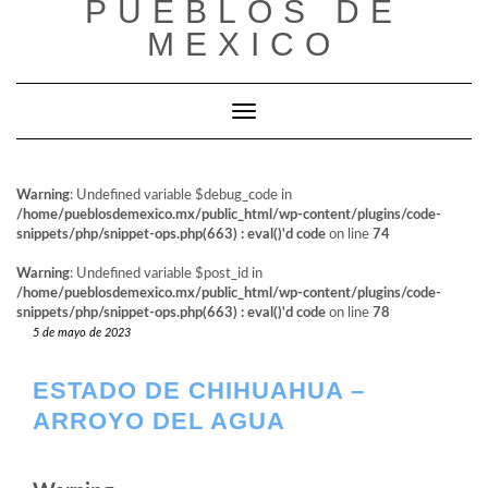
PUEBLOS DE
al
contenido
MEXICO
Cambiar modo de navegación
Warning
: Undefined variable $debug_code in
/home/pueblosdemexico.mx/public_html/wp-content/plugins/code-
snippets/php/snippet-ops.php(663) : eval()'d code
on line
74
Warning
: Undefined variable $post_id in
/home/pueblosdemexico.mx/public_html/wp-content/plugins/code-
snippets/php/snippet-ops.php(663) : eval()'d code
on line
78
5 de mayo de 2023
ESTADO DE CHIHUAHUA –
ARROYO DEL AGUA