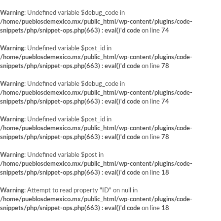
Warning
: Undefined variable $debug_code in
/home/pueblosdemexico.mx/public_html/wp-content/plugins/code-
snippets/php/snippet-ops.php(663) : eval()'d code
on line
74
Warning
: Undefined variable $post_id in
/home/pueblosdemexico.mx/public_html/wp-content/plugins/code-
snippets/php/snippet-ops.php(663) : eval()'d code
on line
78
Warning
: Undefined variable $debug_code in
/home/pueblosdemexico.mx/public_html/wp-content/plugins/code-
snippets/php/snippet-ops.php(663) : eval()'d code
on line
74
Warning
: Undefined variable $post_id in
/home/pueblosdemexico.mx/public_html/wp-content/plugins/code-
snippets/php/snippet-ops.php(663) : eval()'d code
on line
78
Warning
: Undefined variable $post in
/home/pueblosdemexico.mx/public_html/wp-content/plugins/code-
snippets/php/snippet-ops.php(663) : eval()'d code
on line
18
Warning
: Attempt to read property "ID" on null in
/home/pueblosdemexico.mx/public_html/wp-content/plugins/code-
snippets/php/snippet-ops.php(663) : eval()'d code
on line
18
Saltar