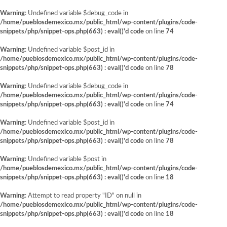
Warning
: Undefined variable $debug_code in
/home/pueblosdemexico.mx/public_html/wp-content/plugins/code-
snippets/php/snippet-ops.php(663) : eval()'d code
on line
74
Warning
: Undefined variable $post_id in
/home/pueblosdemexico.mx/public_html/wp-content/plugins/code-
snippets/php/snippet-ops.php(663) : eval()'d code
on line
78
Warning
: Undefined variable $debug_code in
/home/pueblosdemexico.mx/public_html/wp-content/plugins/code-
snippets/php/snippet-ops.php(663) : eval()'d code
on line
74
Warning
: Undefined variable $post_id in
/home/pueblosdemexico.mx/public_html/wp-content/plugins/code-
snippets/php/snippet-ops.php(663) : eval()'d code
on line
78
Warning
: Undefined variable $post in
/home/pueblosdemexico.mx/public_html/wp-content/plugins/code-
snippets/php/snippet-ops.php(663) : eval()'d code
on line
18
Warning
: Attempt to read property "ID" on null in
/home/pueblosdemexico.mx/public_html/wp-content/plugins/code-
snippets/php/snippet-ops.php(663) : eval()'d code
on line
18
Saltar