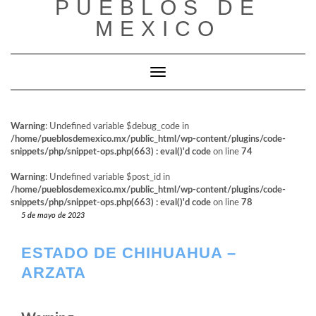
PUEBLOS DE
al
contenido
MEXICO
Cambiar modo de navegación
Warning
: Undefined variable $debug_code in
/home/pueblosdemexico.mx/public_html/wp-content/plugins/code-
snippets/php/snippet-ops.php(663) : eval()'d code
on line
74
Warning
: Undefined variable $post_id in
/home/pueblosdemexico.mx/public_html/wp-content/plugins/code-
snippets/php/snippet-ops.php(663) : eval()'d code
on line
78
5 de mayo de 2023
ESTADO DE CHIHUAHUA –
ARZATA