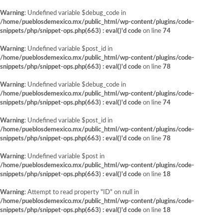
Warning
: Undefined variable $debug_code in
/home/pueblosdemexico.mx/public_html/wp-content/plugins/code-
snippets/php/snippet-ops.php(663) : eval()'d code
on line
74
Warning
: Undefined variable $post_id in
/home/pueblosdemexico.mx/public_html/wp-content/plugins/code-
snippets/php/snippet-ops.php(663) : eval()'d code
on line
78
Warning
: Undefined variable $debug_code in
/home/pueblosdemexico.mx/public_html/wp-content/plugins/code-
snippets/php/snippet-ops.php(663) : eval()'d code
on line
74
Warning
: Undefined variable $post_id in
/home/pueblosdemexico.mx/public_html/wp-content/plugins/code-
snippets/php/snippet-ops.php(663) : eval()'d code
on line
78
Warning
: Undefined variable $post in
/home/pueblosdemexico.mx/public_html/wp-content/plugins/code-
snippets/php/snippet-ops.php(663) : eval()'d code
on line
18
Warning
: Attempt to read property "ID" on null in
/home/pueblosdemexico.mx/public_html/wp-content/plugins/code-
snippets/php/snippet-ops.php(663) : eval()'d code
on line
18
Saltar