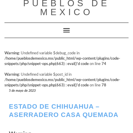
PUEBLOS DE
al
contenido
MEXICO
Cambiar modo de navegación
Warning
: Undefined variable $debug_code in
/home/pueblosdemexico.mx/public_html/wp-content/plugins/code-
snippets/php/snippet-ops.php(663) : eval()'d code
on line
74
Warning
: Undefined variable $post_id in
/home/pueblosdemexico.mx/public_html/wp-content/plugins/code-
snippets/php/snippet-ops.php(663) : eval()'d code
on line
78
5 de mayo de 2023
ESTADO DE CHIHUAHUA –
ASERRADERO CASA QUEMADA