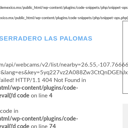
emexico.mx/public_html/wp-content/plugins/code-snippets/php/snippet-ops.p
co.mx/public_html/wp-content/plugins/code-snippets/php/snippet-ops.php(66
ASERRADERO LAS PALOMAS
y.com/api/webcams/v2/list/nearby=26.55,-107.7666
yer&lang=es&key=5yq227vz2A088Zw3CtQnDGEhJx
failed! HTTP/1.1 404 Not Found in
tml/wp-content/plugins/code-
val()'d code
on line
4
code in
tml/wp-content/plugins/code-
val()'d code
on line
74