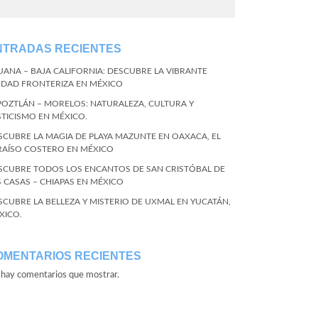
NTRADAS RECIENTES
JUANA – BAJA CALIFORNIA: DESCUBRE LA VIBRANTE
UDAD FRONTERIZA EN MÉXICO
POZTLÁN – MORELOS: NATURALEZA, CULTURA Y
STICISMO EN MÉXICO.
SCUBRE LA MAGIA DE PLAYA MAZUNTE EN OAXACA, EL
RAÍSO COSTERO EN MÉXICO
SCUBRE TODOS LOS ENCANTOS DE SAN CRISTÓBAL DE
S CASAS – CHIAPAS EN MÉXICO
SCUBRE LA BELLEZA Y MISTERIO DE UXMAL EN YUCATÁN,
XICO.
OMENTARIOS RECIENTES
hay comentarios que mostrar.