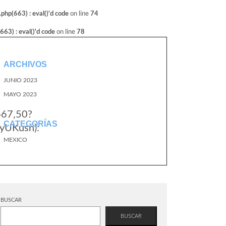
hp(663) : eval()'d code
on line
74
3) : eval()'d code
on line
78
ARCHIVOS
JUNIO 2023
MAYO 2023
667,50?
CATEGORÍAS
yUKusn):
MEXICO
BUSCAR
BUSCAR