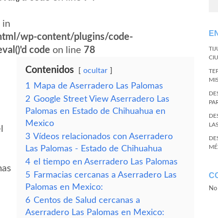
 in
E
tml/wp-content/plugins/code-
val()'d code
on line
78
TI
CI
Contenidos
ocultar
TE
MI
1
Mapa de Aserradero Las Palomas
DE
2
Google Street View Aserradero Las
PA
Palomas en Estado de Chihuahua en
DE
Mexico
LA
l
3
Vídeos relacionados con Aserradero
DE
MÉ
Las Palomas - Estado de Chihuahua
4
el tiempo en Aserradero Las Palomas
mas
5
Farmacias cercanas a Aserradero Las
C
Palomas en Mexico:
No 
6
Centos de Salud cercanas a
Aserradero Las Palomas en Mexico: