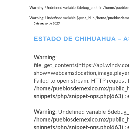
Warning
: Undefined variable $debug_code in
/home/pueblosd
Warning
: Undefined variable $post_id in
/home/pueblosdemexi
5 de mayo de 2023
ESTADO DE CHIHUAHUA – 
Warning
:
file_get_contents(https://api.wind
show=webcams:location,image,pla
Failed to open stream: HTTP request 
/home/pueblosdemexico.mx/public_h
snippets/php/snippet-ops.php(663) : e
Warning
: Undefined variable $debug_
/home/pueblosdemexico.mx/public_h
snippets/php/snippet-ops.php(663) : e