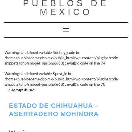
PUEBLOS DE
al
contenido
MEXICO
Cambiar modo de navegación
Warning
: Undefined variable $debug_code in
/home/pueblosdemexico.mx/public_html/wp-content/plugins/code-
snippets/php/snippet-ops.php(663) : eval()'d code
on line
74
Warning
: Undefined variable $post_id in
/home/pueblosdemexico.mx/public_html/wp-content/plugins/code-
snippets/php/snippet-ops.php(663) : eval()'d code
on line
78
5 de mayo de 2023
ESTADO DE CHIHUAHUA –
ASERRADERO MOHINORA