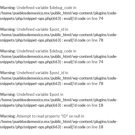
Warning
: Undefined variable $debug_code in
/home/pueblosdemexico.mx/public_html/wp-content/plugins/code-
snippets/php/snippet-ops.php(663) : eval()'d code
on line
74
Warning
: Undefined variable $post_id in
/home/pueblosdemexico.mx/public_html/wp-content/plugins/code-
snippets/php/snippet-ops.php(663) : eval()'d code
on line
78
Warning
: Undefined variable $debug_code in
/home/pueblosdemexico.mx/public_html/wp-content/plugins/code-
snippets/php/snippet-ops.php(663) : eval()'d code
on line
74
Warning
: Undefined variable $post_id in
/home/pueblosdemexico.mx/public_html/wp-content/plugins/code-
snippets/php/snippet-ops.php(663) : eval()'d code
on line
78
Warning
: Undefined variable $post in
/home/pueblosdemexico.mx/public_html/wp-content/plugins/code-
snippets/php/snippet-ops.php(663) : eval()'d code
on line
18
Warning
: Attempt to read property "ID" on null in
/home/pueblosdemexico.mx/public_html/wp-content/plugins/code-
snippets/php/snippet-ops.php(663) : eval()'d code
on line
18
Saltar