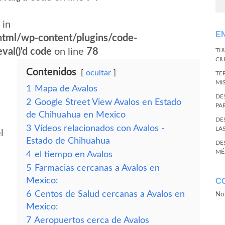
 in
E
tml/wp-content/plugins/code-
val()'d code
on line
78
TI
CI
Contenidos
ocultar
TE
MI
1
Mapa de Avalos
DE
2
Google Street View Avalos en Estado
PA
de Chihuahua en Mexico
DE
3
Vídeos relacionados con Avalos -
LA
l
Estado de Chihuahua
DE
MÉ
4
el tiempo en Avalos
5
Farmacias cercanas a Avalos en
Mexico:
C
6
Centos de Salud cercanas a Avalos en
No 
Mexico:
7
Aeropuertos cerca de Avalos