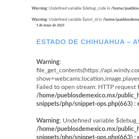
Warning
: Undefined variable $debug_code in
/home/pueblosd
Warning
: Undefined variable $post_id in
/home/pueblosdemexi
5 de mayo de 2023
ESTADO DE CHIHUAHUA – 
Warning
:
file_get_contents(https://api.windy
show=webcams:location,image,pla
Failed to open stream: HTTP request 
/home/pueblosdemexico.mx/public_h
snippets/php/snippet-ops.php(663) : e
Warning
: Undefined variable $debug_
/home/pueblosdemexico.mx/public_h
snippets/php/snippet-ops.php(663) : e