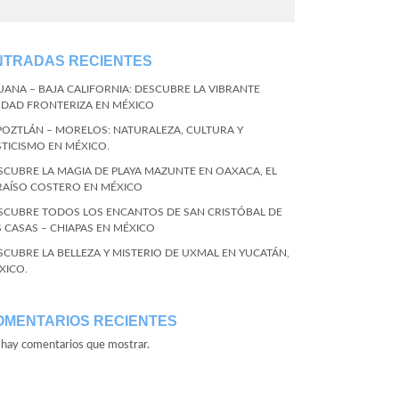
NTRADAS RECIENTES
JUANA – BAJA CALIFORNIA: DESCUBRE LA VIBRANTE
UDAD FRONTERIZA EN MÉXICO
POZTLÁN – MORELOS: NATURALEZA, CULTURA Y
STICISMO EN MÉXICO.
SCUBRE LA MAGIA DE PLAYA MAZUNTE EN OAXACA, EL
RAÍSO COSTERO EN MÉXICO
SCUBRE TODOS LOS ENCANTOS DE SAN CRISTÓBAL DE
S CASAS – CHIAPAS EN MÉXICO
SCUBRE LA BELLEZA Y MISTERIO DE UXMAL EN YUCATÁN,
XICO.
OMENTARIOS RECIENTES
hay comentarios que mostrar.