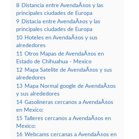
8
Distancia entre AvendaÃ±os y las
principales ciudades de Europa
9
Distacia entre AvendaÃ±os y las
principales ciudades de Europa
10
Hoteles en AvendaÃ±os y sus
alrededores
11
Otros Mapas de AvendaÃ±os en
Estado de Chihuahua - Mexico
12
Mapa Satelite de AvendaÃ±os y sus
alrededores
13
Mapa Normal google de AvendaÃ±os
y sus alrededores
14
Gasolineras cercanos a AvendaÃ±os
en Mexico:
15
Talleres cercanos a AvendaÃ±os en
Mexico:
16
Webcams cercanas a AvendaÃ±os en