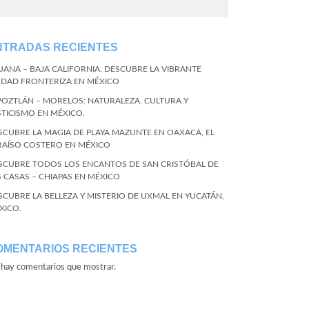
NTRADAS RECIENTES
JUANA – BAJA CALIFORNIA: DESCUBRE LA VIBRANTE
UDAD FRONTERIZA EN MÉXICO
POZTLÁN – MORELOS: NATURALEZA, CULTURA Y
STICISMO EN MÉXICO.
SCUBRE LA MAGIA DE PLAYA MAZUNTE EN OAXACA, EL
RAÍSO COSTERO EN MÉXICO
SCUBRE TODOS LOS ENCANTOS DE SAN CRISTÓBAL DE
S CASAS – CHIAPAS EN MÉXICO
SCUBRE LA BELLEZA Y MISTERIO DE UXMAL EN YUCATÁN,
XICO.
OMENTARIOS RECIENTES
hay comentarios que mostrar.