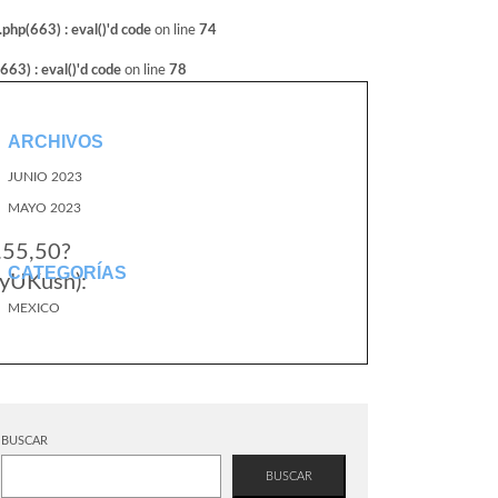
hp(663) : eval()'d code
on line
74
3) : eval()'d code
on line
78
ARCHIVOS
JUNIO 2023
MAYO 2023
.55,50?
CATEGORÍAS
yUKusn):
MEXICO
BUSCAR
BUSCAR