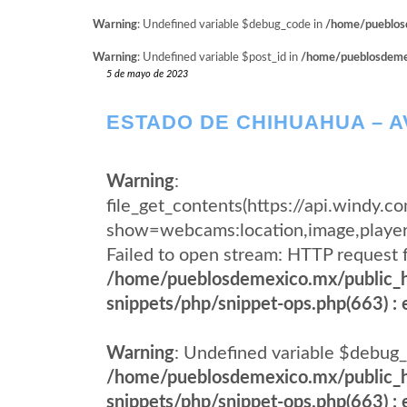
Warning
: Undefined variable $debug_code in
/home/pueblosd
Warning
: Undefined variable $post_id in
/home/pueblosdemexi
5 de mayo de 2023
ESTADO DE CHIHUAHUA – 
Warning
:
file_get_contents(https://api.wind
show=webcams:location,image,pla
Failed to open stream: HTTP request 
/home/pueblosdemexico.mx/public_h
snippets/php/snippet-ops.php(663) : e
Warning
: Undefined variable $debug_
/home/pueblosdemexico.mx/public_h
snippets/php/snippet-ops.php(663) : e