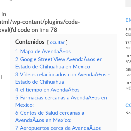
 in
E
tml/wp-content/plugins/code-
val()'d code
on line
78
TI
CI
Contenidos
ocultar
TE
MI
1
Mapa de AvendaÃ±os
DE
2
Google Street View AvendaÃ±os en
PA
Estado de Chihuahua en Mexico
DE
3
Vídeos relacionados con AvendaÃ±os -
LA
l
Estado de Chihuahua
DE
MÉ
4
el tiempo en AvendaÃ±os
5
Farmacias cercanas a AvendaÃ±os en
Mexico:
C
6
Centos de Salud cercanas a
No 
AvendaÃ±os en Mexico:
7
Aeropuertos cerca de AvendaÃ±os