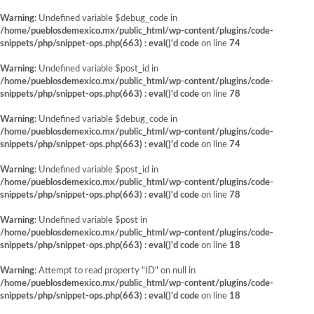
Warning
: Undefined variable $debug_code in
/home/pueblosdemexico.mx/public_html/wp-content/plugins/code-
snippets/php/snippet-ops.php(663) : eval()'d code
on line
74
Warning
: Undefined variable $post_id in
/home/pueblosdemexico.mx/public_html/wp-content/plugins/code-
snippets/php/snippet-ops.php(663) : eval()'d code
on line
78
Warning
: Undefined variable $debug_code in
/home/pueblosdemexico.mx/public_html/wp-content/plugins/code-
snippets/php/snippet-ops.php(663) : eval()'d code
on line
74
Warning
: Undefined variable $post_id in
/home/pueblosdemexico.mx/public_html/wp-content/plugins/code-
snippets/php/snippet-ops.php(663) : eval()'d code
on line
78
Warning
: Undefined variable $post in
/home/pueblosdemexico.mx/public_html/wp-content/plugins/code-
snippets/php/snippet-ops.php(663) : eval()'d code
on line
18
Warning
: Attempt to read property "ID" on null in
/home/pueblosdemexico.mx/public_html/wp-content/plugins/code-
snippets/php/snippet-ops.php(663) : eval()'d code
on line
18
Saltar