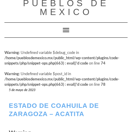
PUEBLOS DE
al
contenido
MEXICO
Cambiar modo de navegación
Warning
: Undefined variable $debug_code in
/home/pueblosdemexico.mx/public_html/wp-content/plugins/code-
snippets/php/snippet-ops.php(663) : eval()'d code
on line
74
Warning
: Undefined variable $post_id in
/home/pueblosdemexico.mx/public_html/wp-content/plugins/code-
snippets/php/snippet-ops.php(663) : eval()'d code
on line
78
5 de mayo de 2023
ESTADO DE COAHUILA DE
ZARAGOZA – ACATITA