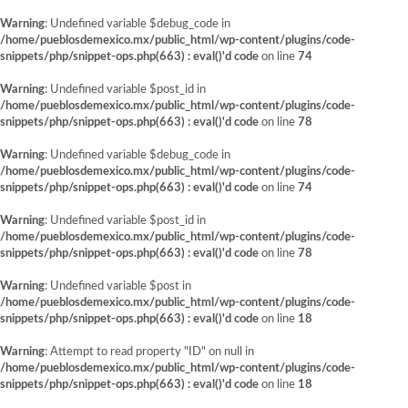
Warning
: Undefined variable $debug_code in
/home/pueblosdemexico.mx/public_html/wp-content/plugins/code-
snippets/php/snippet-ops.php(663) : eval()'d code
on line
74
Warning
: Undefined variable $post_id in
/home/pueblosdemexico.mx/public_html/wp-content/plugins/code-
snippets/php/snippet-ops.php(663) : eval()'d code
on line
78
Warning
: Undefined variable $debug_code in
/home/pueblosdemexico.mx/public_html/wp-content/plugins/code-
snippets/php/snippet-ops.php(663) : eval()'d code
on line
74
Warning
: Undefined variable $post_id in
/home/pueblosdemexico.mx/public_html/wp-content/plugins/code-
snippets/php/snippet-ops.php(663) : eval()'d code
on line
78
Warning
: Undefined variable $post in
/home/pueblosdemexico.mx/public_html/wp-content/plugins/code-
snippets/php/snippet-ops.php(663) : eval()'d code
on line
18
Warning
: Attempt to read property "ID" on null in
/home/pueblosdemexico.mx/public_html/wp-content/plugins/code-
snippets/php/snippet-ops.php(663) : eval()'d code
on line
18
Saltar