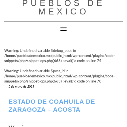
PUEBLOS DE
al
contenido
MEXICO
Cambiar modo de navegación
Warning
: Undefined variable $debug_code in
/home/pueblosdemexico.mx/public_html/wp-content/plugins/code-
snippets/php/snippet-ops.php(663) : eval()'d code
on line
74
Warning
: Undefined variable $post_id in
/home/pueblosdemexico.mx/public_html/wp-content/plugins/code-
snippets/php/snippet-ops.php(663) : eval()'d code
on line
78
5 de mayo de 2023
ESTADO DE COAHUILA DE
ZARAGOZA – ACOSTA