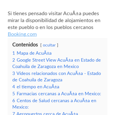
Si tienes pensado visitar AcuÃ±a puedes
mirar la disponibilidad de alojamientos en
este pueblo o en los pueblos cercanos
Booking.com
Contenidos
ocultar
1
Mapa de AcuÃ±a
2
Google Street View AcuÃ±a en Estado de
Coahuila de Zaragoza en Mexico
3
Vídeos relacionados con AcuÃ±a - Estado
de Coahuila de Zaragoza
4
el tiempo en AcuÃ±a
5
Farmacias cercanas a AcuÃ±a en Mexico:
6
Centos de Salud cercanas a AcuÃ±a en
Mexico:
7
Aeropuertos cerca de AcuÃ±a