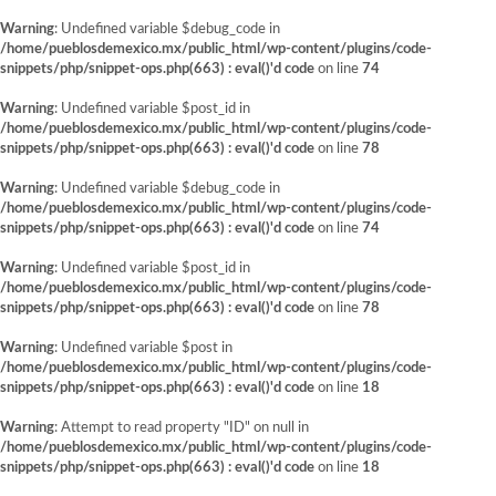
Warning
: Undefined variable $debug_code in
/home/pueblosdemexico.mx/public_html/wp-content/plugins/code-
snippets/php/snippet-ops.php(663) : eval()'d code
on line
74
Warning
: Undefined variable $post_id in
/home/pueblosdemexico.mx/public_html/wp-content/plugins/code-
snippets/php/snippet-ops.php(663) : eval()'d code
on line
78
Warning
: Undefined variable $debug_code in
/home/pueblosdemexico.mx/public_html/wp-content/plugins/code-
snippets/php/snippet-ops.php(663) : eval()'d code
on line
74
Warning
: Undefined variable $post_id in
/home/pueblosdemexico.mx/public_html/wp-content/plugins/code-
snippets/php/snippet-ops.php(663) : eval()'d code
on line
78
Warning
: Undefined variable $post in
/home/pueblosdemexico.mx/public_html/wp-content/plugins/code-
snippets/php/snippet-ops.php(663) : eval()'d code
on line
18
Warning
: Attempt to read property "ID" on null in
/home/pueblosdemexico.mx/public_html/wp-content/plugins/code-
snippets/php/snippet-ops.php(663) : eval()'d code
on line
18
Saltar