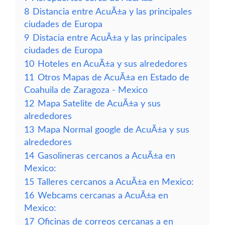
8
Distancia entre AcuÃ±a y las principales
ciudades de Europa
9
Distacia entre AcuÃ±a y las principales
ciudades de Europa
10
Hoteles en AcuÃ±a y sus alrededores
11
Otros Mapas de AcuÃ±a en Estado de
Coahuila de Zaragoza - Mexico
12
Mapa Satelite de AcuÃ±a y sus
alrededores
13
Mapa Normal google de AcuÃ±a y sus
alrededores
14
Gasolineras cercanos a AcuÃ±a en
Mexico:
15
Talleres cercanos a AcuÃ±a en Mexico:
16
Webcams cercanas a AcuÃ±a en
Mexico:
17
Oficinas de correos cercanas a en