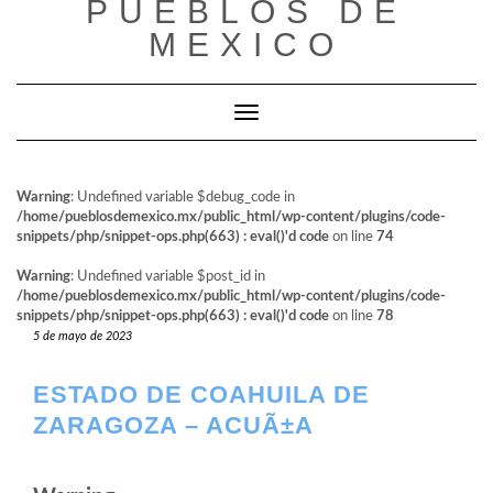
PUEBLOS DE
al
contenido
MEXICO
Cambiar modo de navegación
Warning
: Undefined variable $debug_code in
/home/pueblosdemexico.mx/public_html/wp-content/plugins/code-
snippets/php/snippet-ops.php(663) : eval()'d code
on line
74
Warning
: Undefined variable $post_id in
/home/pueblosdemexico.mx/public_html/wp-content/plugins/code-
snippets/php/snippet-ops.php(663) : eval()'d code
on line
78
5 de mayo de 2023
ESTADO DE COAHUILA DE
ZARAGOZA – ACUÃ±A