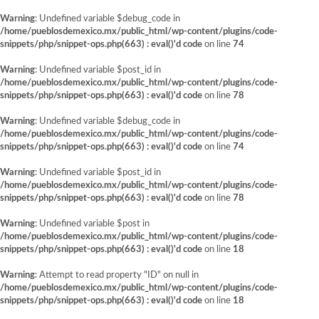
Warning
: Undefined variable $debug_code in
/home/pueblosdemexico.mx/public_html/wp-content/plugins/code-
snippets/php/snippet-ops.php(663) : eval()'d code
on line
74
Warning
: Undefined variable $post_id in
/home/pueblosdemexico.mx/public_html/wp-content/plugins/code-
snippets/php/snippet-ops.php(663) : eval()'d code
on line
78
Warning
: Undefined variable $debug_code in
/home/pueblosdemexico.mx/public_html/wp-content/plugins/code-
snippets/php/snippet-ops.php(663) : eval()'d code
on line
74
Warning
: Undefined variable $post_id in
/home/pueblosdemexico.mx/public_html/wp-content/plugins/code-
snippets/php/snippet-ops.php(663) : eval()'d code
on line
78
Warning
: Undefined variable $post in
/home/pueblosdemexico.mx/public_html/wp-content/plugins/code-
snippets/php/snippet-ops.php(663) : eval()'d code
on line
18
Warning
: Attempt to read property "ID" on null in
/home/pueblosdemexico.mx/public_html/wp-content/plugins/code-
snippets/php/snippet-ops.php(663) : eval()'d code
on line
18
Saltar