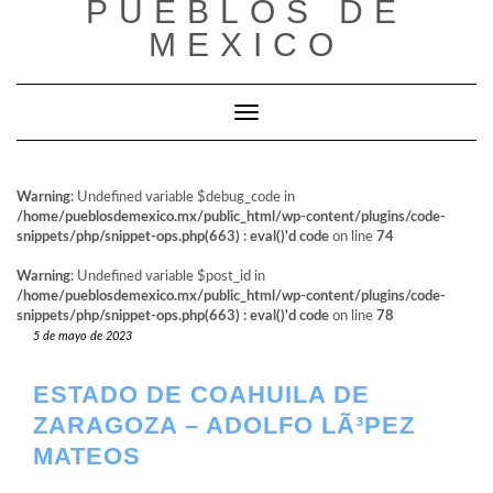
PUEBLOS DE
al
contenido
MEXICO
Cambiar modo de navegación
Warning
: Undefined variable $debug_code in
/home/pueblosdemexico.mx/public_html/wp-content/plugins/code-
snippets/php/snippet-ops.php(663) : eval()'d code
on line
74
Warning
: Undefined variable $post_id in
/home/pueblosdemexico.mx/public_html/wp-content/plugins/code-
snippets/php/snippet-ops.php(663) : eval()'d code
on line
78
5 de mayo de 2023
ESTADO DE COAHUILA DE
ZARAGOZA – ADOLFO LÃ³PEZ
MATEOS