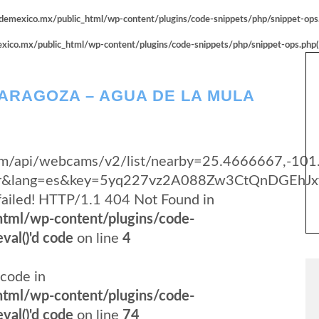
emexico.mx/public_html/wp-content/plugins/code-snippets/php/snippet-ops.p
co.mx/public_html/wp-content/plugins/code-snippets/php/snippet-ops.php(66
ARAGOZA – AGUA DE LA MULA
y.com/api/webcams/v2/list/nearby=25.4666667,-10
yer&lang=es&key=5yq227vz2A088Zw3CtQnDGEhJx
failed! HTTP/1.1 404 Not Found in
tml/wp-content/plugins/code-
val()'d code
on line
4
code in
tml/wp-content/plugins/code-
val()'d code
on line
74