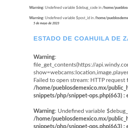
Warning
: Undefined variable $debug_code in
/home/pueblosd
Warning
: Undefined variable $post_id in
/home/pueblosdemexi
5 de mayo de 2023
ESTADO DE COAHUILA DE Z
Warning
:
file_get_contents(https://api.wind
show=webcams:location,image,pla
Failed to open stream: HTTP request 
/home/pueblosdemexico.mx/public_h
snippets/php/snippet-ops.php(663) : e
Warning
: Undefined variable $debug_
/home/pueblosdemexico.mx/public_h
snippets/php/snippet-ops.php(663) : e