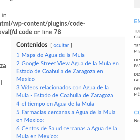
 in
E
tml/wp-content/plugins/code-
val()'d code
on line
78
TI
CI
Contenidos
ocultar
TE
MI
1
Mapa de Agua de la Mula
DE
2
Google Street View Agua de la Mula en
oza
PA
Estado de Coahuila de Zaragoza en
DE
Mexico
LA
l
3
Vídeos relacionados con Agua de la
DE
MÉ
Mula - Estado de Coahuila de Zaragoza
4
el tiempo en Agua de la Mula
5
Farmacias cercanas a Agua de la Mula
C
en Mexico:
No 
6
Centos de Salud cercanas a Agua de la
Mula en Mexico: