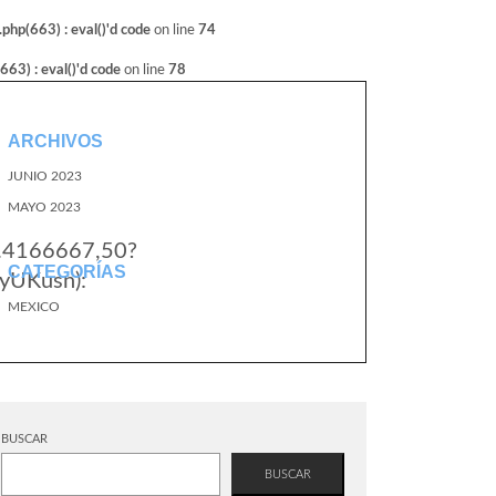
hp(663) : eval()'d code
on line
74
3) : eval()'d code
on line
78
ARCHIVOS
JUNIO 2023
MAYO 2023
1.4166667,50?
CATEGORÍAS
yUKusn):
MEXICO
BUSCAR
BUSCAR