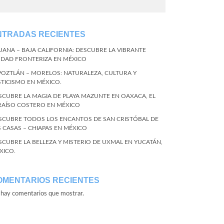
NTRADAS RECIENTES
JUANA – BAJA CALIFORNIA: DESCUBRE LA VIBRANTE
UDAD FRONTERIZA EN MÉXICO
POZTLÁN – MORELOS: NATURALEZA, CULTURA Y
STICISMO EN MÉXICO.
SCUBRE LA MAGIA DE PLAYA MAZUNTE EN OAXACA, EL
RAÍSO COSTERO EN MÉXICO
SCUBRE TODOS LOS ENCANTOS DE SAN CRISTÓBAL DE
S CASAS – CHIAPAS EN MÉXICO
SCUBRE LA BELLEZA Y MISTERIO DE UXMAL EN YUCATÁN,
XICO.
OMENTARIOS RECIENTES
hay comentarios que mostrar.