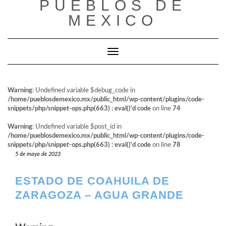
PUEBLOS DE
al
contenido
MEXICO
Cambiar modo de navegación
Warning
: Undefined variable $debug_code in
/home/pueblosdemexico.mx/public_html/wp-content/plugins/code-
snippets/php/snippet-ops.php(663) : eval()'d code
on line
74
Warning
: Undefined variable $post_id in
/home/pueblosdemexico.mx/public_html/wp-content/plugins/code-
snippets/php/snippet-ops.php(663) : eval()'d code
on line
78
5 de mayo de 2023
ESTADO DE COAHUILA DE
ZARAGOZA – AGUA GRANDE