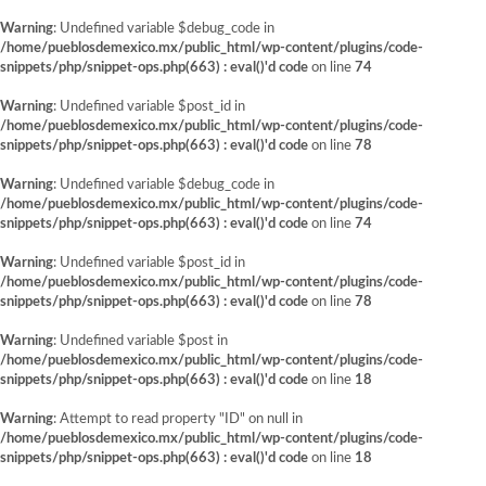
Warning
: Undefined variable $debug_code in
/home/pueblosdemexico.mx/public_html/wp-content/plugins/code-
snippets/php/snippet-ops.php(663) : eval()'d code
on line
74
Warning
: Undefined variable $post_id in
/home/pueblosdemexico.mx/public_html/wp-content/plugins/code-
snippets/php/snippet-ops.php(663) : eval()'d code
on line
78
Warning
: Undefined variable $debug_code in
/home/pueblosdemexico.mx/public_html/wp-content/plugins/code-
snippets/php/snippet-ops.php(663) : eval()'d code
on line
74
Warning
: Undefined variable $post_id in
/home/pueblosdemexico.mx/public_html/wp-content/plugins/code-
snippets/php/snippet-ops.php(663) : eval()'d code
on line
78
Warning
: Undefined variable $post in
/home/pueblosdemexico.mx/public_html/wp-content/plugins/code-
snippets/php/snippet-ops.php(663) : eval()'d code
on line
18
Warning
: Attempt to read property "ID" on null in
/home/pueblosdemexico.mx/public_html/wp-content/plugins/code-
snippets/php/snippet-ops.php(663) : eval()'d code
on line
18
Saltar