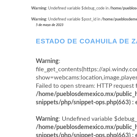
Warning
: Undefined variable $debug_code in
/home/pueblosd
Warning
: Undefined variable $post_id in
/home/pueblosdemexi
5 de mayo de 2023
ESTADO DE COAHUILA DE 
Warning
:
file_get_contents(https://api.wind
show=webcams:location,image,pla
Failed to open stream: HTTP request 
/home/pueblosdemexico.mx/public_h
snippets/php/snippet-ops.php(663) : e
Warning
: Undefined variable $debug_
/home/pueblosdemexico.mx/public_h
snippets/php/snippet-ops.php(663) : e