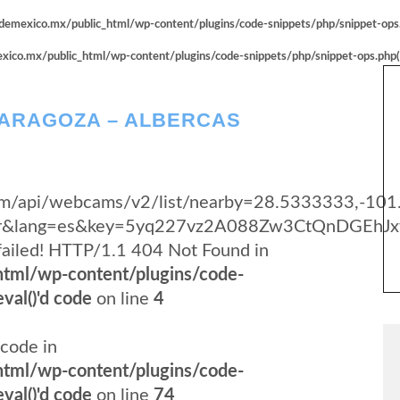
emexico.mx/public_html/wp-content/plugins/code-snippets/php/snippet-ops.p
co.mx/public_html/wp-content/plugins/code-snippets/php/snippet-ops.php(66
ZARAGOZA – ALBERCAS
y.com/api/webcams/v2/list/nearby=28.5333333,-10
yer&lang=es&key=5yq227vz2A088Zw3CtQnDGEhJx
failed! HTTP/1.1 404 Not Found in
tml/wp-content/plugins/code-
val()'d code
on line
4
code in
tml/wp-content/plugins/code-
val()'d code
on line
74