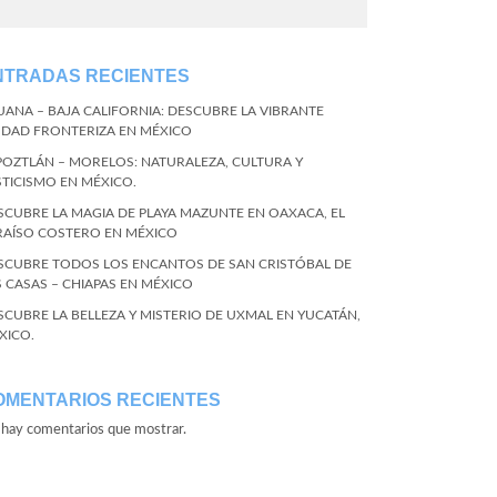
NTRADAS RECIENTES
JUANA – BAJA CALIFORNIA: DESCUBRE LA VIBRANTE
UDAD FRONTERIZA EN MÉXICO
POZTLÁN – MORELOS: NATURALEZA, CULTURA Y
STICISMO EN MÉXICO.
SCUBRE LA MAGIA DE PLAYA MAZUNTE EN OAXACA, EL
RAÍSO COSTERO EN MÉXICO
SCUBRE TODOS LOS ENCANTOS DE SAN CRISTÓBAL DE
S CASAS – CHIAPAS EN MÉXICO
SCUBRE LA BELLEZA Y MISTERIO DE UXMAL EN YUCATÁN,
XICO.
OMENTARIOS RECIENTES
hay comentarios que mostrar.