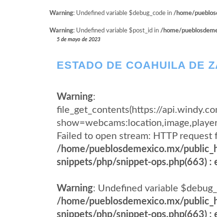
Warning
: Undefined variable $debug_code in
/home/pueblosd
Warning
: Undefined variable $post_id in
/home/pueblosdemexi
5 de mayo de 2023
ESTADO DE COAHUILA DE 
Warning
:
file_get_contents(https://api.windy
show=webcams:location,image,pla
Failed to open stream: HTTP request 
/home/pueblosdemexico.mx/public_h
snippets/php/snippet-ops.php(663) : e
Warning
: Undefined variable $debug_
/home/pueblosdemexico.mx/public_h
snippets/php/snippet-ops.php(663) : e