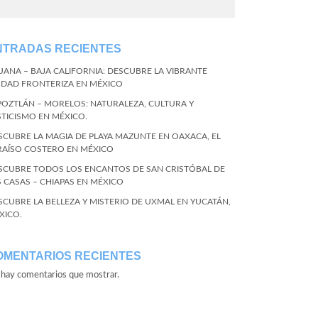
NTRADAS RECIENTES
JUANA – BAJA CALIFORNIA: DESCUBRE LA VIBRANTE
UDAD FRONTERIZA EN MÉXICO
POZTLÁN – MORELOS: NATURALEZA, CULTURA Y
STICISMO EN MÉXICO.
SCUBRE LA MAGIA DE PLAYA MAZUNTE EN OAXACA, EL
RAÍSO COSTERO EN MÉXICO
SCUBRE TODOS LOS ENCANTOS DE SAN CRISTÓBAL DE
S CASAS – CHIAPAS EN MÉXICO
SCUBRE LA BELLEZA Y MISTERIO DE UXMAL EN YUCATÁN,
XICO.
OMENTARIOS RECIENTES
hay comentarios que mostrar.