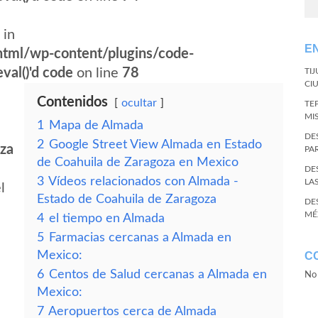
 in
E
tml/wp-content/plugins/code-
val()'d code
on line
78
TI
CI
Contenidos
ocultar
TE
MI
1
Mapa de Almada
DE
2
Google Street View Almada en Estado
oza
PA
de Coahuila de Zaragoza en Mexico
DE
3
Vídeos relacionados con Almada -
LA
l
Estado de Coahuila de Zaragoza
DE
MÉ
4
el tiempo en Almada
5
Farmacias cercanas a Almada en
Mexico:
C
6
Centos de Salud cercanas a Almada en
No 
Mexico:
7
Aeropuertos cerca de Almada