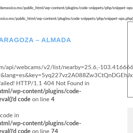
emexico.mx/public_html/wp-content/plugins/code-snippets/php/snippet-ops.p
co.mx/public_html/wp-content/plugins/code-snippets/php/snippet-ops.php(66
ZARAGOZA – ALMADA
.com/api/webcams/v2/list/nearby=25.6,-103.41666
yer&lang=es&key=5yq227vz2A088Zw3CtQnDGEhJx
failed! HTTP/1.1 404 Not Found in
tml/wp-content/plugins/code-
val()'d code
on line
4
code in
tml/wp-content/plugins/code-
val()'d code
on line
74