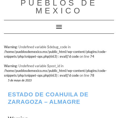
PUEBLOS DE
al
contenido
MEXICO
Cambiar modo de navegación
Warning
: Undefined variable $debug_code in
/home/pueblosdemexico.mx/public_html/wp-content/plugins/code-
snippets/php/snippet-ops.php(663) : eval()'d code
on line
74
Warning
: Undefined variable $post_id in
/home/pueblosdemexico.mx/public_html/wp-content/plugins/code-
snippets/php/snippet-ops.php(663) : eval()'d code
on line
78
5 de mayo de 2023
ESTADO DE COAHUILA DE
ZARAGOZA – ALMAGRE