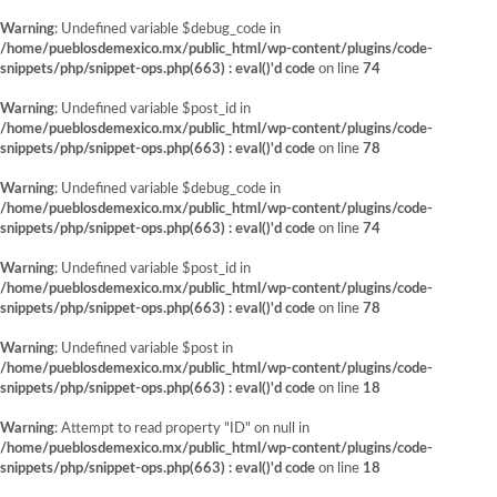
Warning
: Undefined variable $debug_code in
/home/pueblosdemexico.mx/public_html/wp-content/plugins/code-
snippets/php/snippet-ops.php(663) : eval()'d code
on line
74
Warning
: Undefined variable $post_id in
/home/pueblosdemexico.mx/public_html/wp-content/plugins/code-
snippets/php/snippet-ops.php(663) : eval()'d code
on line
78
Warning
: Undefined variable $debug_code in
/home/pueblosdemexico.mx/public_html/wp-content/plugins/code-
snippets/php/snippet-ops.php(663) : eval()'d code
on line
74
Warning
: Undefined variable $post_id in
/home/pueblosdemexico.mx/public_html/wp-content/plugins/code-
snippets/php/snippet-ops.php(663) : eval()'d code
on line
78
Warning
: Undefined variable $post in
/home/pueblosdemexico.mx/public_html/wp-content/plugins/code-
snippets/php/snippet-ops.php(663) : eval()'d code
on line
18
Warning
: Attempt to read property "ID" on null in
/home/pueblosdemexico.mx/public_html/wp-content/plugins/code-
snippets/php/snippet-ops.php(663) : eval()'d code
on line
18
Saltar