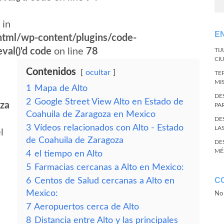
 in
E
tml/wp-content/plugins/code-
val()'d code
on line
78
TI
CI
Contenidos
ocultar
TE
MI
1
Mapa de Alto
DE
2
Google Street View Alto en Estado de
oza
PA
Coahuila de Zaragoza en Mexico
DE
3
Vídeos relacionados con Alto - Estado
LA
l
de Coahuila de Zaragoza
DE
MÉ
4
el tiempo en Alto
5
Farmacias cercanas a Alto en Mexico:
C
6
Centos de Salud cercanas a Alto en
Mexico:
No 
7
Aeropuertos cerca de Alto
8
Distancia entre Alto y las principales