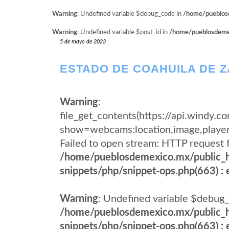
Warning
: Undefined variable $debug_code in
/home/pueblosd
Warning
: Undefined variable $post_id in
/home/pueblosdemexi
5 de mayo de 2023
ESTADO DE COAHUILA DE Z
Warning
:
file_get_contents(https://api.windy
show=webcams:location,image,pla
Failed to open stream: HTTP request 
/home/pueblosdemexico.mx/public_h
snippets/php/snippet-ops.php(663) : e
Warning
: Undefined variable $debug_
/home/pueblosdemexico.mx/public_h
snippets/php/snippet-ops.php(663) : e