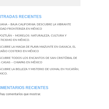
NTRADAS RECIENTES
JUANA – BAJA CALIFORNIA: DESCUBRE LA VIBRANTE
UDAD FRONTERIZA EN MÉXICO
POZTLÁN – MORELOS: NATURALEZA, CULTURA Y
STICISMO EN MÉXICO.
SCUBRE LA MAGIA DE PLAYA MAZUNTE EN OAXACA, EL
RAÍSO COSTERO EN MÉXICO
SCUBRE TODOS LOS ENCANTOS DE SAN CRISTÓBAL DE
S CASAS – CHIAPAS EN MÉXICO
SCUBRE LA BELLEZA Y MISTERIO DE UXMAL EN YUCATÁN,
XICO.
OMENTARIOS RECIENTES
hay comentarios que mostrar.