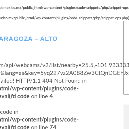
emexico.mx/public_html/wp-content/plugins/code-snippets/php/snippet-ops.p
co.mx/public_html/wp-content/plugins/code-snippets/php/snippet-ops.php(66
ARAGOZA – ALTO
.com/api/webcams/v2/list/nearby=25.5,-101.93333
yer&lang=es&key=5yq227vz2A088Zw3CtQnDGEhJx
failed! HTTP/1.1 404 Not Found in
tml/wp-content/plugins/code-
val()'d code
on line
4
code in
tml/wp-content/plugins/code-
val()'d code
on line
74