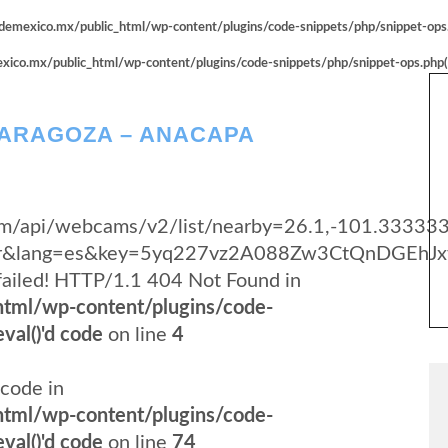
emexico.mx/public_html/wp-content/plugins/code-snippets/php/snippet-ops.p
co.mx/public_html/wp-content/plugins/code-snippets/php/snippet-ops.php(66
ZARAGOZA – ANACAPA
.com/api/webcams/v2/list/nearby=26.1,-101.33333
yer&lang=es&key=5yq227vz2A088Zw3CtQnDGEhJx
failed! HTTP/1.1 404 Not Found in
tml/wp-content/plugins/code-
val()'d code
on line
4
code in
tml/wp-content/plugins/code-
val()'d code
on line
74