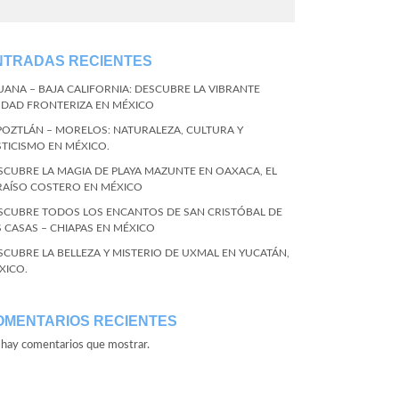
NTRADAS RECIENTES
JUANA – BAJA CALIFORNIA: DESCUBRE LA VIBRANTE
UDAD FRONTERIZA EN MÉXICO
POZTLÁN – MORELOS: NATURALEZA, CULTURA Y
STICISMO EN MÉXICO.
SCUBRE LA MAGIA DE PLAYA MAZUNTE EN OAXACA, EL
RAÍSO COSTERO EN MÉXICO
SCUBRE TODOS LOS ENCANTOS DE SAN CRISTÓBAL DE
S CASAS – CHIAPAS EN MÉXICO
SCUBRE LA BELLEZA Y MISTERIO DE UXMAL EN YUCATÁN,
XICO.
OMENTARIOS RECIENTES
hay comentarios que mostrar.