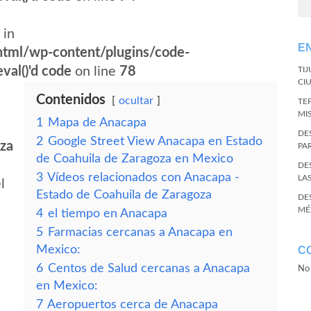
 in
E
tml/wp-content/plugins/code-
val()'d code
on line
78
TI
CI
Contenidos
ocultar
TE
MI
1
Mapa de Anacapa
DE
2
Google Street View Anacapa en Estado
oza
PA
de Coahuila de Zaragoza en Mexico
DE
3
Vídeos relacionados con Anacapa -
LA
l
Estado de Coahuila de Zaragoza
DE
MÉ
4
el tiempo en Anacapa
5
Farmacias cercanas a Anacapa en
Mexico:
C
6
Centos de Salud cercanas a Anacapa
No 
en Mexico:
7
Aeropuertos cerca de Anacapa