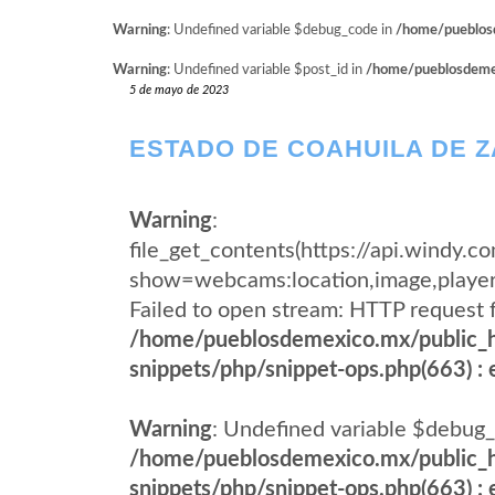
Warning
: Undefined variable $debug_code in
/home/pueblosd
Warning
: Undefined variable $post_id in
/home/pueblosdemexi
5 de mayo de 2023
ESTADO DE COAHUILA DE 
Warning
:
file_get_contents(https://api.windy
show=webcams:location,image,pla
Failed to open stream: HTTP request 
/home/pueblosdemexico.mx/public_h
snippets/php/snippet-ops.php(663) : e
Warning
: Undefined variable $debug_
/home/pueblosdemexico.mx/public_h
snippets/php/snippet-ops.php(663) : e