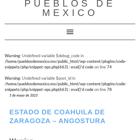
PUEBLOS DE
al
contenido
MEXICO
Cambiar modo de navegación
Warning
: Undefined variable $debug_code in
/home/pueblosdemexico.mx/public_html/wp-content/plugins/code-
snippets/php/snippet-ops.php(663) : eval()'d code
on line
74
Warning
: Undefined variable $post_id in
/home/pueblosdemexico.mx/public_html/wp-content/plugins/code-
snippets/php/snippet-ops.php(663) : eval()'d code
on line
78
5 de mayo de 2023
ESTADO DE COAHUILA DE
ZARAGOZA – ANGOSTURA