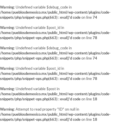
Warning
: Undefined variable $debug_code in
/home/pueblosdemexico.mx/public_html/wp-content/plugins/code-
snippets/php/snippet-ops.php(663) : eval()'d code
on line
74
Warning
: Undefined variable $post_id in
/home/pueblosdemexico.mx/public_html/wp-content/plugins/code-
snippets/php/snippet-ops.php(663) : eval()'d code
on line
78
Warning
: Undefined variable $debug_code in
/home/pueblosdemexico.mx/public_html/wp-content/plugins/code-
snippets/php/snippet-ops.php(663) : eval()'d code
on line
74
Warning
: Undefined variable $post_id in
/home/pueblosdemexico.mx/public_html/wp-content/plugins/code-
snippets/php/snippet-ops.php(663) : eval()'d code
on line
78
Warning
: Undefined variable $post in
/home/pueblosdemexico.mx/public_html/wp-content/plugins/code-
snippets/php/snippet-ops.php(663) : eval()'d code
on line
18
Warning
: Attempt to read property "ID" on null in
/home/pueblosdemexico.mx/public_html/wp-content/plugins/code-
snippets/php/snippet-ops.php(663) : eval()'d code
on line
18
Saltar