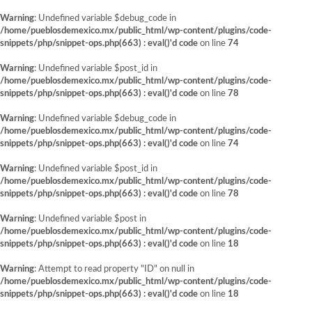
Warning
: Undefined variable $debug_code in
/home/pueblosdemexico.mx/public_html/wp-content/plugins/code-
snippets/php/snippet-ops.php(663) : eval()'d code
on line
74
Warning
: Undefined variable $post_id in
/home/pueblosdemexico.mx/public_html/wp-content/plugins/code-
snippets/php/snippet-ops.php(663) : eval()'d code
on line
78
Warning
: Undefined variable $debug_code in
/home/pueblosdemexico.mx/public_html/wp-content/plugins/code-
snippets/php/snippet-ops.php(663) : eval()'d code
on line
74
Warning
: Undefined variable $post_id in
/home/pueblosdemexico.mx/public_html/wp-content/plugins/code-
snippets/php/snippet-ops.php(663) : eval()'d code
on line
78
Warning
: Undefined variable $post in
/home/pueblosdemexico.mx/public_html/wp-content/plugins/code-
snippets/php/snippet-ops.php(663) : eval()'d code
on line
18
Warning
: Attempt to read property "ID" on null in
/home/pueblosdemexico.mx/public_html/wp-content/plugins/code-
snippets/php/snippet-ops.php(663) : eval()'d code
on line
18
Saltar