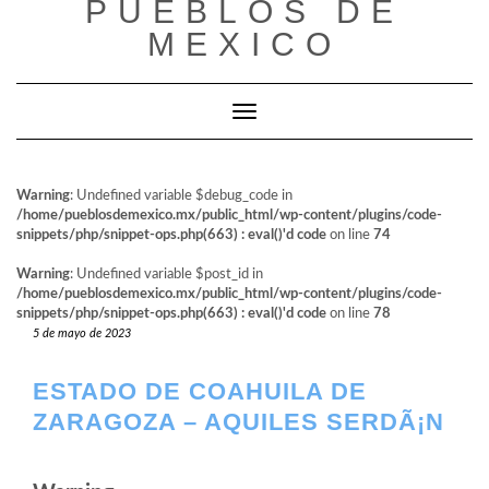
PUEBLOS DE
al
contenido
MEXICO
Cambiar modo de navegación
Warning
: Undefined variable $debug_code in
/home/pueblosdemexico.mx/public_html/wp-content/plugins/code-
snippets/php/snippet-ops.php(663) : eval()'d code
on line
74
Warning
: Undefined variable $post_id in
/home/pueblosdemexico.mx/public_html/wp-content/plugins/code-
snippets/php/snippet-ops.php(663) : eval()'d code
on line
78
5 de mayo de 2023
ESTADO DE COAHUILA DE
ZARAGOZA – AQUILES SERDÃ¡N