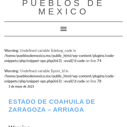
PUEBLOS DE
al
contenido
MEXICO
Cambiar modo de navegación
Warning
: Undefined variable $debug_code in
/home/pueblosdemexico.mx/public_html/wp-content/plugins/code-
snippets/php/snippet-ops.php(663) : eval()'d code
on line
74
Warning
: Undefined variable $post_id in
/home/pueblosdemexico.mx/public_html/wp-content/plugins/code-
snippets/php/snippet-ops.php(663) : eval()'d code
on line
78
5 de mayo de 2023
ESTADO DE COAHUILA DE
ZARAGOZA – ARRIAGA