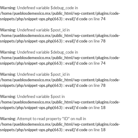
Warning
: Undefined variable $debug_code in
/home/pueblosdemexico.mx/public_html/wp-content/plugins/code-
snippets/php/snippet-ops.php(663) : eval()'d code
on line
74
Warning
: Undefined variable $post_id in
/home/pueblosdemexico.mx/public_html/wp-content/plugins/code-
snippets/php/snippet-ops.php(663) : eval()'d code
on line
78
Warning
: Undefined variable $debug_code in
/home/pueblosdemexico.mx/public_html/wp-content/plugins/code-
snippets/php/snippet-ops.php(663) : eval()'d code
on line
74
Warning
: Undefined variable $post_id in
/home/pueblosdemexico.mx/public_html/wp-content/plugins/code-
snippets/php/snippet-ops.php(663) : eval()'d code
on line
78
Warning
: Undefined variable $post in
/home/pueblosdemexico.mx/public_html/wp-content/plugins/code-
snippets/php/snippet-ops.php(663) : eval()'d code
on line
18
Warning
: Attempt to read property "ID" on null in
/home/pueblosdemexico.mx/public_html/wp-content/plugins/code-
snippets/php/snippet-ops.php(663) : eval()'d code
on line
18
Saltar