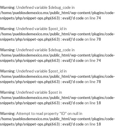
Warning
: Undefined variable $debug_code in
/home/pueblosdemexico.mx/public_html/wp-content/plugins/code-
snippets/php/snippet-ops.php(663) : eval()'d code
on line
74
Warning
: Undefined variable $post_id in
/home/pueblosdemexico.mx/public_html/wp-content/plugins/code-
snippets/php/snippet-ops.php(663) : eval()'d code
on line
78
Warning
: Undefined variable $debug_code in
/home/pueblosdemexico.mx/public_html/wp-content/plugins/code-
snippets/php/snippet-ops.php(663) : eval()'d code
on line
74
Warning
: Undefined variable $post_id in
/home/pueblosdemexico.mx/public_html/wp-content/plugins/code-
snippets/php/snippet-ops.php(663) : eval()'d code
on line
78
Warning
: Undefined variable $post in
/home/pueblosdemexico.mx/public_html/wp-content/plugins/code-
snippets/php/snippet-ops.php(663) : eval()'d code
on line
18
Warning
: Attempt to read property "ID" on null in
/home/pueblosdemexico.mx/public_html/wp-content/plugins/code-
snippets/php/snippet-ops.php(663) : eval()'d code
on line
18
Saltar