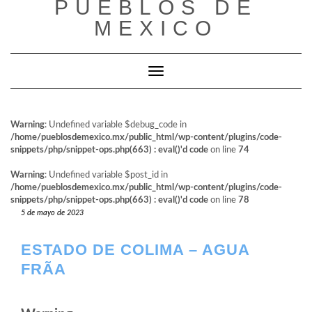
PUEBLOS DE
al
contenido
MEXICO
Cambiar modo de navegación
Warning
: Undefined variable $debug_code in
/home/pueblosdemexico.mx/public_html/wp-content/plugins/code-
snippets/php/snippet-ops.php(663) : eval()'d code
on line
74
Warning
: Undefined variable $post_id in
/home/pueblosdemexico.mx/public_html/wp-content/plugins/code-
snippets/php/snippet-ops.php(663) : eval()'d code
on line
78
5 de mayo de 2023
ESTADO DE COLIMA – AGUA
FRÃ­A