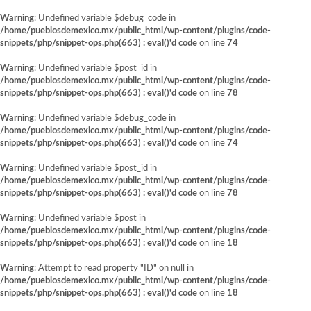
Warning
: Undefined variable $debug_code in
/home/pueblosdemexico.mx/public_html/wp-content/plugins/code-
snippets/php/snippet-ops.php(663) : eval()'d code
on line
74
Warning
: Undefined variable $post_id in
/home/pueblosdemexico.mx/public_html/wp-content/plugins/code-
snippets/php/snippet-ops.php(663) : eval()'d code
on line
78
Warning
: Undefined variable $debug_code in
/home/pueblosdemexico.mx/public_html/wp-content/plugins/code-
snippets/php/snippet-ops.php(663) : eval()'d code
on line
74
Warning
: Undefined variable $post_id in
/home/pueblosdemexico.mx/public_html/wp-content/plugins/code-
snippets/php/snippet-ops.php(663) : eval()'d code
on line
78
Warning
: Undefined variable $post in
/home/pueblosdemexico.mx/public_html/wp-content/plugins/code-
snippets/php/snippet-ops.php(663) : eval()'d code
on line
18
Warning
: Attempt to read property "ID" on null in
/home/pueblosdemexico.mx/public_html/wp-content/plugins/code-
snippets/php/snippet-ops.php(663) : eval()'d code
on line
18
Saltar