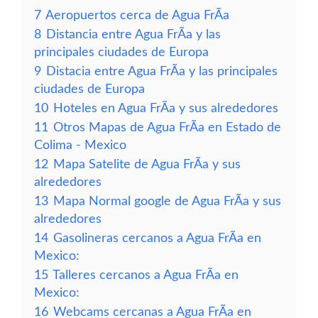
7
Aeropuertos cerca de Agua FrÃ­a
8
Distancia entre Agua FrÃ­a y las
principales ciudades de Europa
9
Distacia entre Agua FrÃ­a y las principales
ciudades de Europa
10
Hoteles en Agua FrÃ­a y sus alrededores
11
Otros Mapas de Agua FrÃ­a en Estado de
Colima - Mexico
12
Mapa Satelite de Agua FrÃ­a y sus
alrededores
13
Mapa Normal google de Agua FrÃ­a y sus
alrededores
14
Gasolineras cercanos a Agua FrÃ­a en
Mexico:
15
Talleres cercanos a Agua FrÃ­a en
Mexico:
16
Webcams cercanas a Agua FrÃ­a en