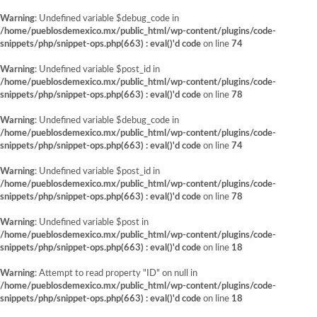
Warning
: Undefined variable $debug_code in
/home/pueblosdemexico.mx/public_html/wp-content/plugins/code-
snippets/php/snippet-ops.php(663) : eval()'d code
on line
74
Warning
: Undefined variable $post_id in
/home/pueblosdemexico.mx/public_html/wp-content/plugins/code-
snippets/php/snippet-ops.php(663) : eval()'d code
on line
78
Warning
: Undefined variable $debug_code in
/home/pueblosdemexico.mx/public_html/wp-content/plugins/code-
snippets/php/snippet-ops.php(663) : eval()'d code
on line
74
Warning
: Undefined variable $post_id in
/home/pueblosdemexico.mx/public_html/wp-content/plugins/code-
snippets/php/snippet-ops.php(663) : eval()'d code
on line
78
Warning
: Undefined variable $post in
/home/pueblosdemexico.mx/public_html/wp-content/plugins/code-
snippets/php/snippet-ops.php(663) : eval()'d code
on line
18
Warning
: Attempt to read property "ID" on null in
/home/pueblosdemexico.mx/public_html/wp-content/plugins/code-
snippets/php/snippet-ops.php(663) : eval()'d code
on line
18
Saltar