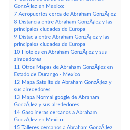
GonzÃ¡lez en Mexico:
7
Aeropuertos cerca de Abraham GonzÃ¡lez
8
Distancia entre Abraham GonzÃ¡lez y las
principales ciudades de Europa
9
Distacia entre Abraham GonzÃ¡lez y las
principales ciudades de Europa
10
Hoteles en Abraham GonzÃ¡lez y sus
alrededores
11
Otros Mapas de Abraham GonzÃ¡lez en
Estado de Durango - Mexico
12
Mapa Satelite de Abraham GonzÃ¡lez y
sus alrededores
13
Mapa Normal google de Abraham
GonzÃ¡lez y sus alrededores
14
Gasolineras cercanos a Abraham
GonzÃ¡lez en Mexico:
15
Talleres cercanos a Abraham GonzÃ¡lez