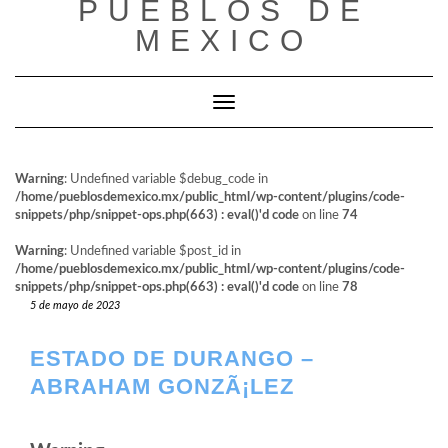
PUEBLOS DE
al
contenido
MEXICO
Cambiar modo de navegación
Warning
: Undefined variable $debug_code in
/home/pueblosdemexico.mx/public_html/wp-content/plugins/code-
snippets/php/snippet-ops.php(663) : eval()'d code
on line
74
Warning
: Undefined variable $post_id in
/home/pueblosdemexico.mx/public_html/wp-content/plugins/code-
snippets/php/snippet-ops.php(663) : eval()'d code
on line
78
5 de mayo de 2023
ESTADO DE DURANGO –
ABRAHAM GONZÃ¡LEZ