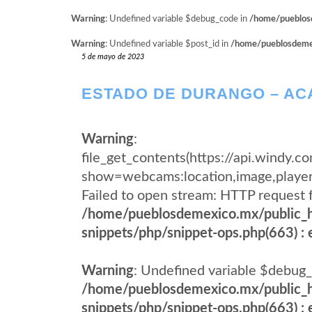
Warning
: Undefined variable $debug_code in
/home/pueblosd
Warning
: Undefined variable $post_id in
/home/pueblosdemexi
5 de mayo de 2023
ESTADO DE DURANGO – ACA
Warning
:
file_get_contents(https://api.wind
show=webcams:location,image,pla
Failed to open stream: HTTP request 
/home/pueblosdemexico.mx/public_h
snippets/php/snippet-ops.php(663) : e
Warning
: Undefined variable $debug_
/home/pueblosdemexico.mx/public_h
snippets/php/snippet-ops.php(663) : e