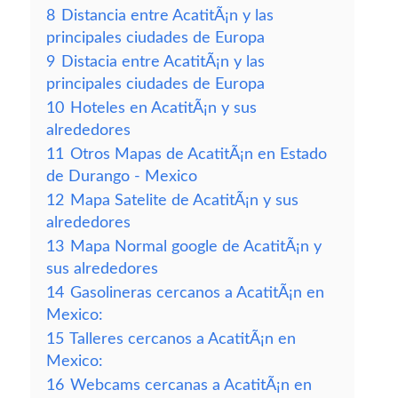
8
Distancia entre AcatitÃ¡n y las
principales ciudades de Europa
9
Distacia entre AcatitÃ¡n y las
principales ciudades de Europa
10
Hoteles en AcatitÃ¡n y sus
alrededores
11
Otros Mapas de AcatitÃ¡n en Estado
de Durango - Mexico
12
Mapa Satelite de AcatitÃ¡n y sus
alrededores
13
Mapa Normal google de AcatitÃ¡n y
sus alrededores
14
Gasolineras cercanos a AcatitÃ¡n en
Mexico:
15
Talleres cercanos a AcatitÃ¡n en
Mexico:
16
Webcams cercanas a AcatitÃ¡n en