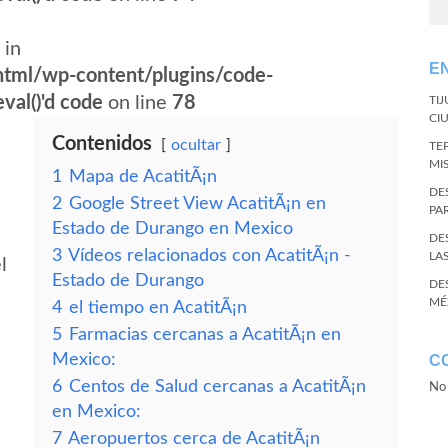
 in
E
tml/wp-content/plugins/code-
val()'d code
on line
78
TI
CI
Contenidos
ocultar
TE
MI
1
Mapa de AcatitÃ¡n
DE
2
Google Street View AcatitÃ¡n en
PA
Estado de Durango en Mexico
DE
3
Vídeos relacionados con AcatitÃ¡n -
LA
l
Estado de Durango
DE
MÉ
4
el tiempo en AcatitÃ¡n
5
Farmacias cercanas a AcatitÃ¡n en
Mexico:
C
6
Centos de Salud cercanas a AcatitÃ¡n
No 
en Mexico:
7
Aeropuertos cerca de AcatitÃ¡n