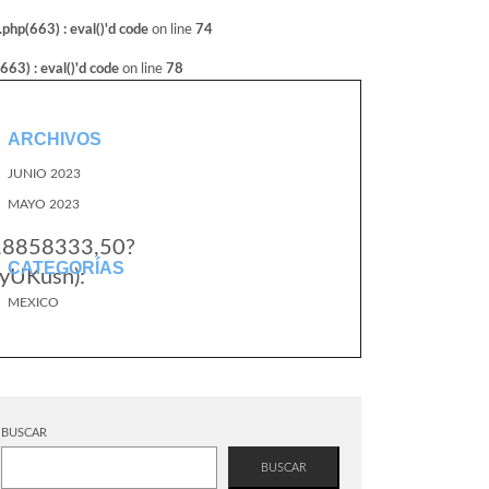
hp(663) : eval()'d code
on line
74
3) : eval()'d code
on line
78
ARCHIVOS
JUNIO 2023
MAYO 2023
6.8858333,50?
CATEGORÍAS
yUKusn):
MEXICO
BUSCAR
BUSCAR