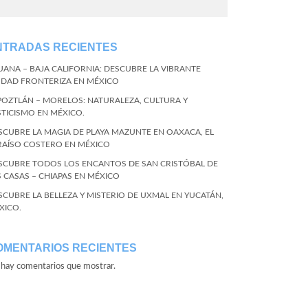
NTRADAS RECIENTES
JUANA – BAJA CALIFORNIA: DESCUBRE LA VIBRANTE
UDAD FRONTERIZA EN MÉXICO
POZTLÁN – MORELOS: NATURALEZA, CULTURA Y
STICISMO EN MÉXICO.
SCUBRE LA MAGIA DE PLAYA MAZUNTE EN OAXACA, EL
RAÍSO COSTERO EN MÉXICO
SCUBRE TODOS LOS ENCANTOS DE SAN CRISTÓBAL DE
S CASAS – CHIAPAS EN MÉXICO
SCUBRE LA BELLEZA Y MISTERIO DE UXMAL EN YUCATÁN,
XICO.
OMENTARIOS RECIENTES
hay comentarios que mostrar.