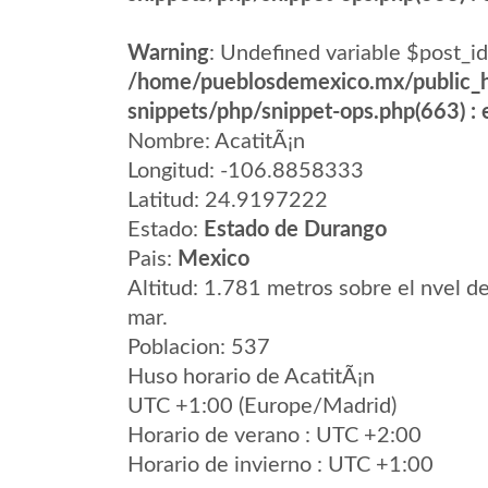
Warning
: Undefined variable $post_id
/home/pueblosdemexico.mx/public_h
snippets/php/snippet-ops.php(663) : e
Nombre: AcatitÃ¡n
Longitud: -106.8858333
Latitud: 24.9197222
Estado:
Estado de Durango
Pais:
Mexico
Altitud: 1.781 metros sobre el nvel de
mar.
Poblacion: 537
Huso horario de AcatitÃ¡n
UTC +1:00 (Europe/Madrid)
Horario de verano : UTC +2:00
Horario de invierno : UTC +1:00