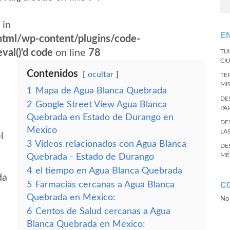
 in
E
tml/wp-content/plugins/code-
val()'d code
on line
78
TI
CI
Contenidos
ocultar
TE
MI
1
Mapa de Agua Blanca Quebrada
DE
2
Google Street View Agua Blanca
PA
Quebrada en Estado de Durango en
DE
Mexico
LA
l
3
Vídeos relacionados con Agua Blanca
DE
MÉ
Quebrada - Estado de Durango
4
el tiempo en Agua Blanca Quebrada
da
5
Farmacias cercanas a Agua Blanca
C
Quebrada en Mexico:
No 
6
Centos de Salud cercanas a Agua
Blanca Quebrada en Mexico: