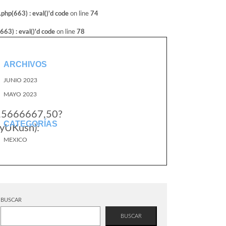
hp(663) : eval()'d code
on line
74
3) : eval()'d code
on line
78
ARCHIVOS
JUNIO 2023
MAYO 2023
6.5666667,50?
CATEGORÍAS
yUKusn):
MEXICO
BUSCAR
BUSCAR