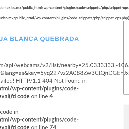
emexico.mx/public_html/wp-content/plugins/code-snippets/php/snippet-ops.p
co.mx/public_html/wp-content/plugins/code-snippets/php/snippet-ops.php(66
GUA BLANCA QUEBRADA
y.com/api/webcams/v2/list/nearby=25.0333333,-10
yer&lang=es&key=5yq227vz2A088Zw3CtQnDGEhJx
failed! HTTP/1.1 404 Not Found in
tml/wp-content/plugins/code-
val()'d code
on line
4
code in
tml/wp-content/plugins/code-
val()'d code
on line
74