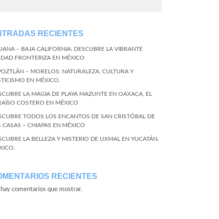
NTRADAS RECIENTES
JUANA – BAJA CALIFORNIA: DESCUBRE LA VIBRANTE
UDAD FRONTERIZA EN MÉXICO
POZTLÁN – MORELOS: NATURALEZA, CULTURA Y
STICISMO EN MÉXICO.
SCUBRE LA MAGIA DE PLAYA MAZUNTE EN OAXACA, EL
RAÍSO COSTERO EN MÉXICO
SCUBRE TODOS LOS ENCANTOS DE SAN CRISTÓBAL DE
S CASAS – CHIAPAS EN MÉXICO
SCUBRE LA BELLEZA Y MISTERIO DE UXMAL EN YUCATÁN,
XICO.
OMENTARIOS RECIENTES
hay comentarios que mostrar.