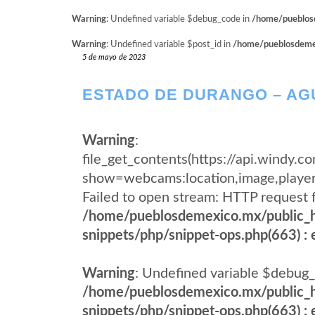
Warning
: Undefined variable $debug_code in
/home/pueblosd
Warning
: Undefined variable $post_id in
/home/pueblosdemexi
5 de mayo de 2023
ESTADO DE DURANGO – A
Warning
:
file_get_contents(https://api.wind
show=webcams:location,image,pla
Failed to open stream: HTTP request 
/home/pueblosdemexico.mx/public_h
snippets/php/snippet-ops.php(663) : e
Warning
: Undefined variable $debug_
/home/pueblosdemexico.mx/public_h
snippets/php/snippet-ops.php(663) : e