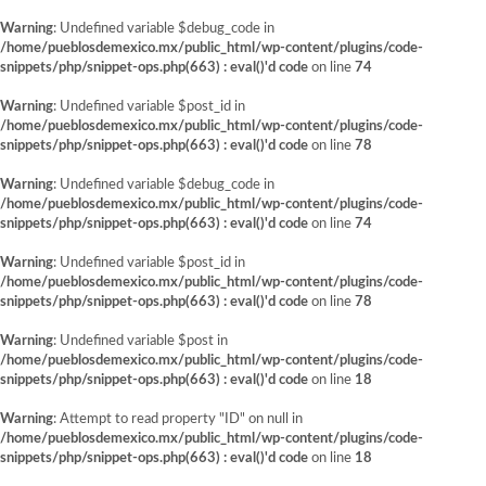
Warning
: Undefined variable $debug_code in
/home/pueblosdemexico.mx/public_html/wp-content/plugins/code-
snippets/php/snippet-ops.php(663) : eval()'d code
on line
74
Warning
: Undefined variable $post_id in
/home/pueblosdemexico.mx/public_html/wp-content/plugins/code-
snippets/php/snippet-ops.php(663) : eval()'d code
on line
78
Warning
: Undefined variable $debug_code in
/home/pueblosdemexico.mx/public_html/wp-content/plugins/code-
snippets/php/snippet-ops.php(663) : eval()'d code
on line
74
Warning
: Undefined variable $post_id in
/home/pueblosdemexico.mx/public_html/wp-content/plugins/code-
snippets/php/snippet-ops.php(663) : eval()'d code
on line
78
Warning
: Undefined variable $post in
/home/pueblosdemexico.mx/public_html/wp-content/plugins/code-
snippets/php/snippet-ops.php(663) : eval()'d code
on line
18
Warning
: Attempt to read property "ID" on null in
/home/pueblosdemexico.mx/public_html/wp-content/plugins/code-
snippets/php/snippet-ops.php(663) : eval()'d code
on line
18
Saltar