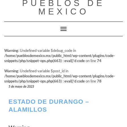
PUEBLOS DE
al
contenido
MEXICO
Cambiar modo de navegación
Warning
: Undefined variable $debug_code in
/home/pueblosdemexico.mx/public_html/wp-content/plugins/code-
snippets/php/snippet-ops.php(663) : eval()'d code
on line
74
Warning
: Undefined variable $post_id in
/home/pueblosdemexico.mx/public_html/wp-content/plugins/code-
snippets/php/snippet-ops.php(663) : eval()'d code
on line
78
5 de mayo de 2023
ESTADO DE DURANGO –
ALAMILLOS