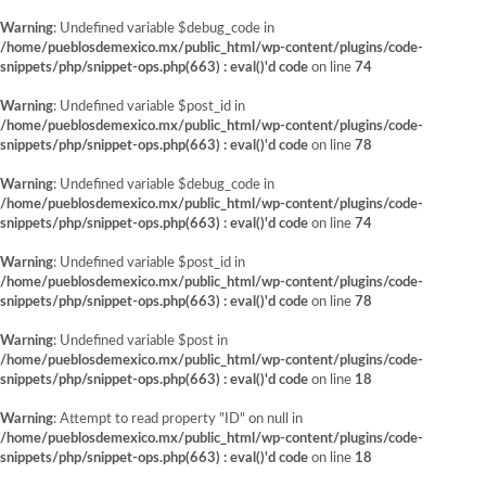
Warning
: Undefined variable $debug_code in
/home/pueblosdemexico.mx/public_html/wp-content/plugins/code-
snippets/php/snippet-ops.php(663) : eval()'d code
on line
74
Warning
: Undefined variable $post_id in
/home/pueblosdemexico.mx/public_html/wp-content/plugins/code-
snippets/php/snippet-ops.php(663) : eval()'d code
on line
78
Warning
: Undefined variable $debug_code in
/home/pueblosdemexico.mx/public_html/wp-content/plugins/code-
snippets/php/snippet-ops.php(663) : eval()'d code
on line
74
Warning
: Undefined variable $post_id in
/home/pueblosdemexico.mx/public_html/wp-content/plugins/code-
snippets/php/snippet-ops.php(663) : eval()'d code
on line
78
Warning
: Undefined variable $post in
/home/pueblosdemexico.mx/public_html/wp-content/plugins/code-
snippets/php/snippet-ops.php(663) : eval()'d code
on line
18
Warning
: Attempt to read property "ID" on null in
/home/pueblosdemexico.mx/public_html/wp-content/plugins/code-
snippets/php/snippet-ops.php(663) : eval()'d code
on line
18
Saltar