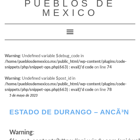
PUEBLOS DE
al
contenido
MEXICO
Cambiar modo de navegación
Warning
: Undefined variable $debug_code in
/home/pueblosdemexico.mx/public_html/wp-content/plugins/code-
snippets/php/snippet-ops.php(663) : eval()'d code
on line
74
Warning
: Undefined variable $post_id in
/home/pueblosdemexico.mx/public_html/wp-content/plugins/code-
snippets/php/snippet-ops.php(663) : eval()'d code
on line
78
5 de mayo de 2023
ESTADO DE DURANGO – ANCÃ³N
Warning
: