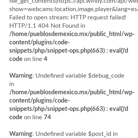
file_get_contents(https://api.windy.com/api
show=webcams:location,image,player&lang
Failed to open stream: HTTP request failed!
HTTP/1.1 404 Not Found in
/home/pueblosdemexico.mx/public_html/wp-
content/plugins/code-
snippets/php/snippet-ops.php(663) : eval()'d
code
on line
4
Warning
: Undefined variable $debug_code
in
/home/pueblosdemexico.mx/public_html/wp-
content/plugins/code-
snippets/php/snippet-ops.php(663) : eval()'d
code
on line
74
Warning
: Undefined variable $post_id in