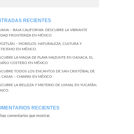
NTRADAS RECIENTES
JUANA – BAJA CALIFORNIA: DESCUBRE LA VIBRANTE
UDAD FRONTERIZA EN MÉXICO
POZTLÁN – MORELOS: NATURALEZA, CULTURA Y
STICISMO EN MÉXICO.
SCUBRE LA MAGIA DE PLAYA MAZUNTE EN OAXACA, EL
RAÍSO COSTERO EN MÉXICO
SCUBRE TODOS LOS ENCANTOS DE SAN CRISTÓBAL DE
S CASAS – CHIAPAS EN MÉXICO
SCUBRE LA BELLEZA Y MISTERIO DE UXMAL EN YUCATÁN,
XICO.
OMENTARIOS RECIENTES
hay comentarios que mostrar.