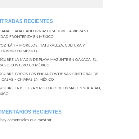
NTRADAS RECIENTES
JUANA – BAJA CALIFORNIA: DESCUBRE LA VIBRANTE
UDAD FRONTERIZA EN MÉXICO
POZTLÁN – MORELOS: NATURALEZA, CULTURA Y
STICISMO EN MÉXICO.
SCUBRE LA MAGIA DE PLAYA MAZUNTE EN OAXACA, EL
RAÍSO COSTERO EN MÉXICO
SCUBRE TODOS LOS ENCANTOS DE SAN CRISTÓBAL DE
S CASAS – CHIAPAS EN MÉXICO
SCUBRE LA BELLEZA Y MISTERIO DE UXMAL EN YUCATÁN,
XICO.
OMENTARIOS RECIENTES
hay comentarios que mostrar.