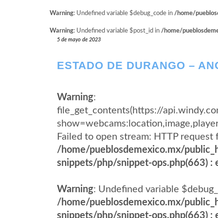
Warning
: Undefined variable $debug_code in
/home/pueblosd
Warning
: Undefined variable $post_id in
/home/pueblosdemexi
5 de mayo de 2023
ESTADO DE DURANGO – A
Warning
:
file_get_contents(https://api.wind
show=webcams:location,image,pla
Failed to open stream: HTTP request 
/home/pueblosdemexico.mx/public_h
snippets/php/snippet-ops.php(663) : e
Warning
: Undefined variable $debug_
/home/pueblosdemexico.mx/public_h
snippets/php/snippet-ops.php(663) : e