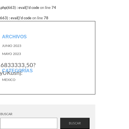
hp(663) : eval()'d code
on line
74
3) : eval()'d code
on line
78
ARCHIVOS
JUNIO 2023
MAYO 2023
6.6833333,50?
CATEGORÍAS
yUKusn):
MEXICO
BUSCAR
BUSCAR