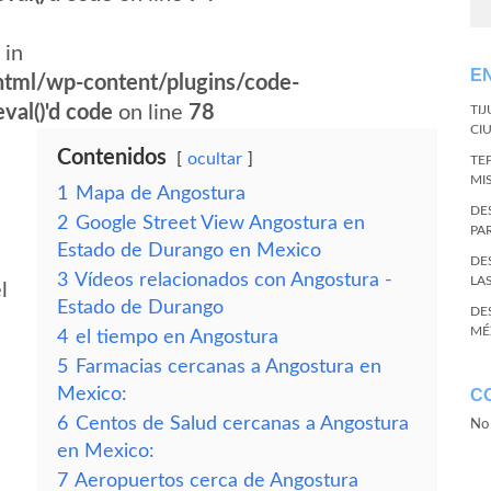
 in
E
tml/wp-content/plugins/code-
val()'d code
on line
78
TI
CI
Contenidos
ocultar
TE
MI
1
Mapa de Angostura
DE
2
Google Street View Angostura en
PA
Estado de Durango en Mexico
DE
3
Vídeos relacionados con Angostura -
LA
l
Estado de Durango
DE
MÉ
4
el tiempo en Angostura
5
Farmacias cercanas a Angostura en
Mexico:
C
6
Centos de Salud cercanas a Angostura
No 
en Mexico:
7
Aeropuertos cerca de Angostura