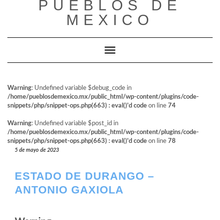
PUEBLOS DE
al
contenido
MEXICO
Cambiar modo de navegación
Warning
: Undefined variable $debug_code in
/home/pueblosdemexico.mx/public_html/wp-content/plugins/code-
snippets/php/snippet-ops.php(663) : eval()'d code
on line
74
Warning
: Undefined variable $post_id in
/home/pueblosdemexico.mx/public_html/wp-content/plugins/code-
snippets/php/snippet-ops.php(663) : eval()'d code
on line
78
5 de mayo de 2023
ESTADO DE DURANGO –
ANTONIO GAXIOLA