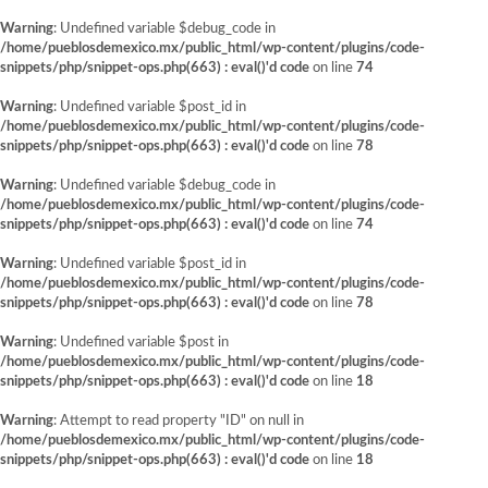
Warning
: Undefined variable $debug_code in
/home/pueblosdemexico.mx/public_html/wp-content/plugins/code-
snippets/php/snippet-ops.php(663) : eval()'d code
on line
74
Warning
: Undefined variable $post_id in
/home/pueblosdemexico.mx/public_html/wp-content/plugins/code-
snippets/php/snippet-ops.php(663) : eval()'d code
on line
78
Warning
: Undefined variable $debug_code in
/home/pueblosdemexico.mx/public_html/wp-content/plugins/code-
snippets/php/snippet-ops.php(663) : eval()'d code
on line
74
Warning
: Undefined variable $post_id in
/home/pueblosdemexico.mx/public_html/wp-content/plugins/code-
snippets/php/snippet-ops.php(663) : eval()'d code
on line
78
Warning
: Undefined variable $post in
/home/pueblosdemexico.mx/public_html/wp-content/plugins/code-
snippets/php/snippet-ops.php(663) : eval()'d code
on line
18
Warning
: Attempt to read property "ID" on null in
/home/pueblosdemexico.mx/public_html/wp-content/plugins/code-
snippets/php/snippet-ops.php(663) : eval()'d code
on line
18
Saltar