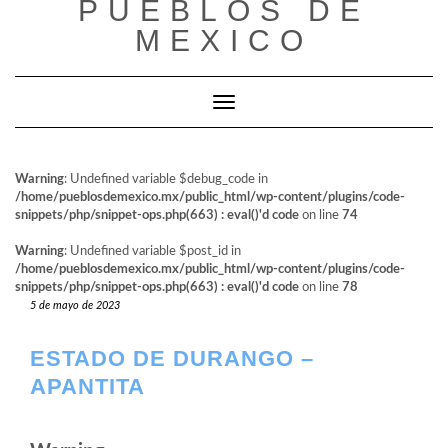
PUEBLOS DE
al
contenido
MEXICO
Cambiar modo de navegación
Warning
: Undefined variable $debug_code in
/home/pueblosdemexico.mx/public_html/wp-content/plugins/code-
snippets/php/snippet-ops.php(663) : eval()'d code
on line
74
Warning
: Undefined variable $post_id in
/home/pueblosdemexico.mx/public_html/wp-content/plugins/code-
snippets/php/snippet-ops.php(663) : eval()'d code
on line
78
5 de mayo de 2023
ESTADO DE DURANGO –
APANTITA