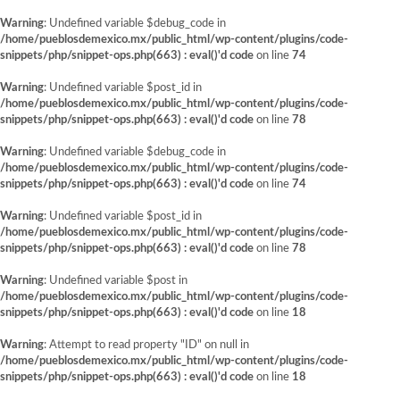
Warning
: Undefined variable $debug_code in
/home/pueblosdemexico.mx/public_html/wp-content/plugins/code-
snippets/php/snippet-ops.php(663) : eval()'d code
on line
74
Warning
: Undefined variable $post_id in
/home/pueblosdemexico.mx/public_html/wp-content/plugins/code-
snippets/php/snippet-ops.php(663) : eval()'d code
on line
78
Warning
: Undefined variable $debug_code in
/home/pueblosdemexico.mx/public_html/wp-content/plugins/code-
snippets/php/snippet-ops.php(663) : eval()'d code
on line
74
Warning
: Undefined variable $post_id in
/home/pueblosdemexico.mx/public_html/wp-content/plugins/code-
snippets/php/snippet-ops.php(663) : eval()'d code
on line
78
Warning
: Undefined variable $post in
/home/pueblosdemexico.mx/public_html/wp-content/plugins/code-
snippets/php/snippet-ops.php(663) : eval()'d code
on line
18
Warning
: Attempt to read property "ID" on null in
/home/pueblosdemexico.mx/public_html/wp-content/plugins/code-
snippets/php/snippet-ops.php(663) : eval()'d code
on line
18
Saltar